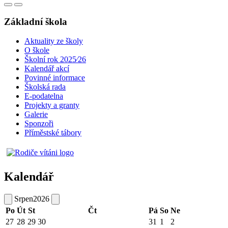
Základní škola
Aktuality ze školy
O škole
Školní rok 2025⁄26
Kalendář akcí
Povinné informace
Školská rada
E-podatelna
Projekty a granty
Galerie
Sponzoři
Příměstské tábory
Kalendář
Srpen
2026
Po
Út
St
Čt
Pá
So
Ne
27
28
29
30
31
1
2