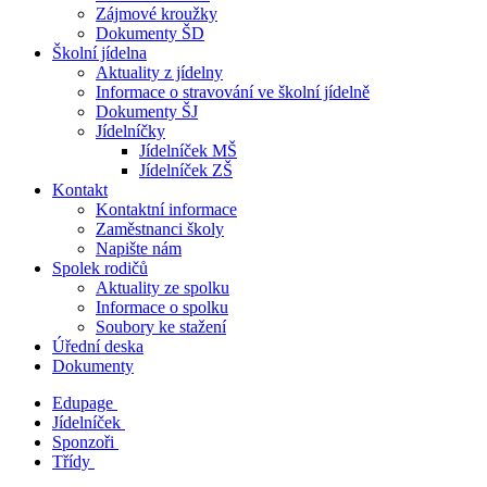
Zájmové kroužky
Dokumenty ŠD
Školní jídelna
Aktuality z jídelny
Informace o stravování ve školní jídelně
Dokumenty ŠJ
Jídelníčky
Jídelníček MŠ
Jídelníček ZŠ
Kontakt
Kontaktní informace
Zaměstnanci školy
Napište nám
Spolek rodičů
Aktuality ze spolku
Informace o spolku
Soubory ke stažení
Úřední deska
Dokumenty
Edupage
Jídelníček
Sponzoři
Třídy