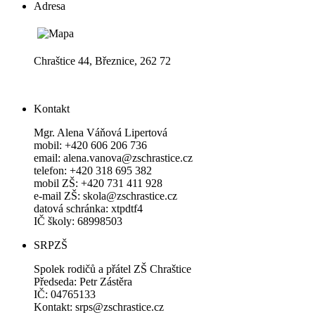
Adresa
Chraštice 44, Březnice, 262 72
Kontakt
Mgr. Alena Váňová Lipertová
mobil: +420 606 206 736
email: alena.vanova@zschrastice.cz
telefon: +420 318 695 382
mobil ZŠ: +420 731 411 928
e-mail ZŠ: skola@zschrastice.cz
datová schránka: xtpdtf4
IČ školy: 68998503
SRPZŠ
Spolek rodičů a přátel ZŠ Chraštice
Předseda: Petr Zástěra
IČ: 04765133
Kontakt: srps@zschrastice.cz