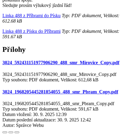
Sledujte prosím výlukový jízdní řád!
Linka 488 z Příbrami do Písku
Typ: PDF dokument, Velikost:
612.68 kB
Linka 488 z Písku do Příbrami
Typ: PDF dokument, Velikost:
591.67 kB
Přílohy
3024_592431151977906290_488_smr_Mirovice_Copy.pdf
3024_592431151977906290_488_smr_Mirovice_Copy.pdf
Typ souboru: PDF dokument, Velikost: 612,68 kB
3024_1968205445281854055_488_smr_Pbram_Copy.pdf
3024_1968205445281854055_488_smr_Pbram_Copy.pdf
Typ souboru: PDF dokument, Velikost: 591,67 kB
Datum vložení:
30. 9. 2025 12:39
Datum poslední aktualizace:
30. 9. 2025 12:42
Autor:
Správce Webu