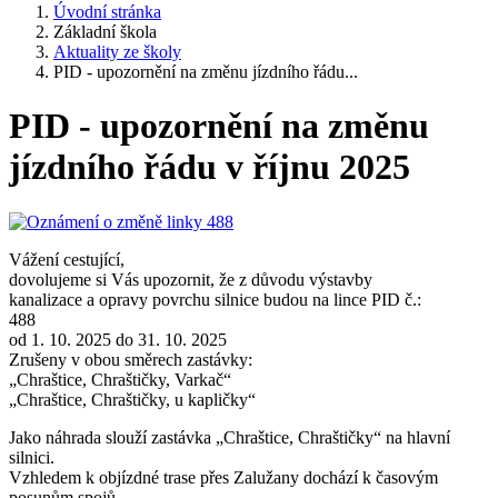
Úvodní stránka
Základní škola
Aktuality ze školy
PID - upozornění na změnu jízdního řádu...
PID - upozornění na změnu
jízdního řádu v říjnu 2025
Vážení cestující,
dovolujeme si Vás upozornit, že z důvodu výstavby
kanalizace a opravy povrchu silnice budou na lince PID č.:
488
od 1. 10. 2025 do 31. 10. 2025
Zrušeny v obou směrech zastávky:
„Chraštice, Chraštičky, Varkač“
„Chraštice, Chraštičky, u kapličky“
Jako náhrada slouží zastávka „Chraštice, Chraštičky“ na hlavní
silnici.
Vzhledem k objízdné trase přes Zalužany dochází k časovým
posunům spojů.