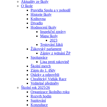
Aktuality ze školy
O škole
Pravidla Spolu a v pohodě
Historie školy
Knihovna
Divadlo
Hodnocení školy
Inspekční zprávy
Mapa školy
2023
Testování žáků
Žákovský parlament
Zápisy z jednání ŽP
Spolupráce
Liga proti rakovině
Školní merch
Zápis do 1. třídy
Otázky a odpovědi
Chraštický Vidlák Race
Volitelné předměty
Školní rok 2025⁄26
Organizace školního roku
Rozvrh hodin
Suplování
Konzultace