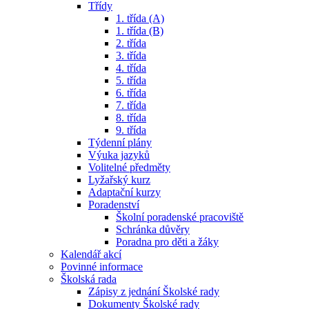
Třídy
1. třída (A)
1. třída (B)
2. třída
3. třída
4. třída
5. třída
6. třída
7. třída
8. třída
9. třída
Týdenní plány
Výuka jazyků
Volitelné předměty
Lyžařský kurz
Adaptační kurzy
Poradenství
Školní poradenské pracoviště
Schránka důvěry
Poradna pro děti a žáky
Kalendář akcí
Povinné informace
Školská rada
Zápisy z jednání Školské rady
Dokumenty Školské rady