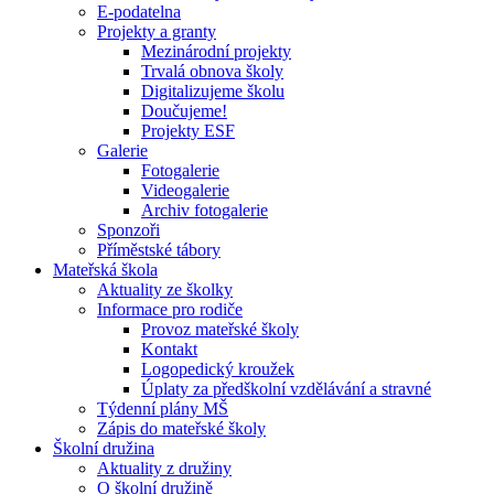
E-podatelna
Projekty a granty
Mezinárodní projekty
Trvalá obnova školy
Digitalizujeme školu
Doučujeme!
Projekty ESF
Galerie
Fotogalerie
Videogalerie
Archiv fotogalerie
Sponzoři
Příměstské tábory
Mateřská škola
Aktuality ze školky
Informace pro rodiče
Provoz mateřské školy
Kontakt
Logopedický kroužek
Úplaty za předškolní vzdělávání a stravné
Týdenní plány MŠ
Zápis do mateřské školy
Školní družina
Aktuality z družiny
O školní družině