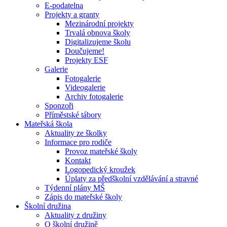
E-podatelna
Projekty a granty
Mezinárodní projekty
Trvalá obnova školy
Digitalizujeme školu
Doučujeme!
Projekty ESF
Galerie
Fotogalerie
Videogalerie
Archiv fotogalerie
Sponzoři
Příměstské tábory
Mateřská škola
Aktuality ze školky
Informace pro rodiče
Provoz mateřské školy
Kontakt
Logopedický kroužek
Úplaty za předškolní vzdělávání a stravné
Týdenní plány MŠ
Zápis do mateřské školy
Školní družina
Aktuality z družiny
O školní družině