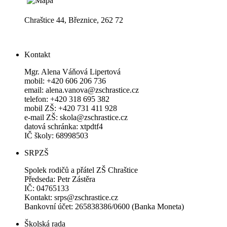
Chraštice 44, Březnice, 262 72
Kontakt
Mgr. Alena Váňová Lipertová
mobil: +420 606 206 736
email: alena.vanova@zschrastice.cz
telefon: +420 318 695 382
mobil ZŠ: +420 731 411 928
e-mail ZŠ: skola@zschrastice.cz
datová schránka: xtpdtf4
IČ školy: 68998503
SRPZŠ
Spolek rodičů a přátel ZŠ Chraštice
Předseda: Petr Zástěra
IČ: 04765133
Kontakt: srps@zschrastice.cz
Bankovní účet: 265838386/0600 (Banka Moneta)
Školská rada