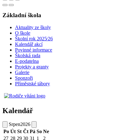
Základní škola
Aktuality ze školy
O škole
Školní rok 2025⁄26
Kalendář akcí
Povinné informace
Školská rada
E-podatelna
Projekty a granty
Galerie
Sponzoři
Příměstské tábory
Kalendář
Srpen
2026
Po
Út
St
Čt
Pá
So
Ne
27
28
29
30
31
1
2