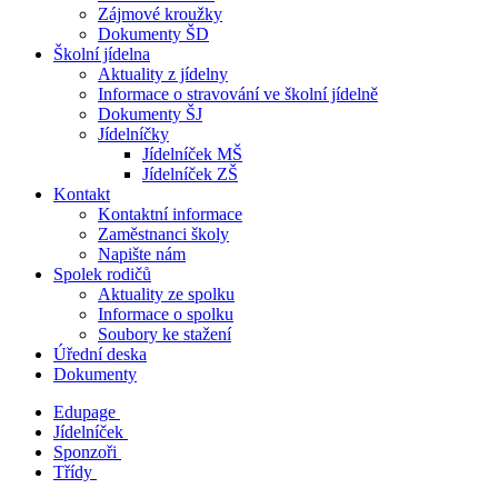
Zájmové kroužky
Dokumenty ŠD
Školní jídelna
Aktuality z jídelny
Informace o stravování ve školní jídelně
Dokumenty ŠJ
Jídelníčky
Jídelníček MŠ
Jídelníček ZŠ
Kontakt
Kontaktní informace
Zaměstnanci školy
Napište nám
Spolek rodičů
Aktuality ze spolku
Informace o spolku
Soubory ke stažení
Úřední deska
Dokumenty
Edupage
Jídelníček
Sponzoři
Třídy