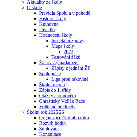
Aktuality ze školy
O škole
Pravidla Spolu a v pohodě
Historie školy
Knihovna
Divadlo
Hodnocení školy
Inspekční zprávy
Mapa školy
2023
Testování žáků
Žákovský parlament
Zápisy z jednání ŽP
Spolupráce
Liga proti rakovině
Školní merch
Zápis do 1. třídy
Otázky a odpovědi
Chraštický Vidlák Race
Volitelné předměty
Školní rok 2025⁄26
Organizace školního roku
Rozvrh hodin
Suplování
Konzultace