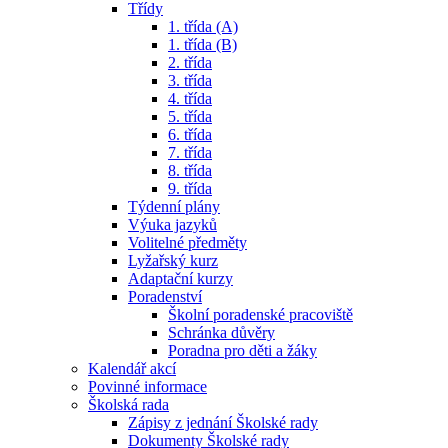
Třídy
1. třída (A)
1. třída (B)
2. třída
3. třída
4. třída
5. třída
6. třída
7. třída
8. třída
9. třída
Týdenní plány
Výuka jazyků
Volitelné předměty
Lyžařský kurz
Adaptační kurzy
Poradenství
Školní poradenské pracoviště
Schránka důvěry
Poradna pro děti a žáky
Kalendář akcí
Povinné informace
Školská rada
Zápisy z jednání Školské rady
Dokumenty Školské rady