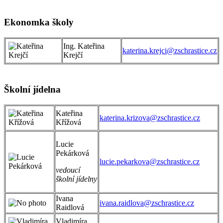
Ekonomka školy
Ing. Kateřina
katerina.krejci@zschrastice.cz
Krejčí
Školní jídelna
Kateřina
katerina.krizova@zschrastice.cz
Křížová
Lucie
Pekárková
lucie.pekarkova@zschrastice.cz
vedoucí
školní jídelny
Ivana
ivana.raidlova@zschrastice.cz
Raidlová
Vladimíra