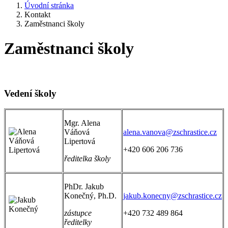
Úvodní stránka
Kontakt
Zaměstnanci školy
Zaměstnanci školy
Vedení školy
Mgr. Alena
Váňová
alena.vanova@zschrastice.cz
Lipertová
+420 606 206 736
ředitelka školy
PhDr. Jakub
Konečný, Ph.D.
jakub.konecny@zschrastice.cz
zástupce
+420 732 489 864
ředitelky