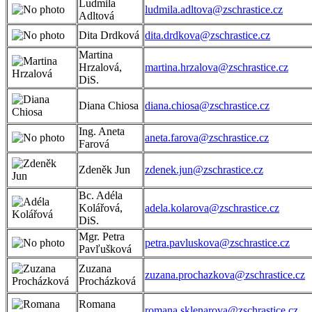
Ludmila
ludmila.adltova@zschrastice.cz
Adltová
Dita Drdková
dita.drdkova@zschrastice.cz
Martina
Hrzalová,
martina.hrzalova@zschrastice.cz
DiS.
Diana Chiosa
diana.chiosa@zschrastice.cz
Ing. Aneta
aneta.farova@zschrastice.cz
Farová
Zdeněk Jun
zdenek.jun@zschrastice.cz
Bc. Adéla
Kolářová,
adela.kolarova@zschrastice.cz
DiS.
Mgr. Petra
petra.pavluskova@zschrastice.cz
Pavľušková
Zuzana
zuzana.prochazkova@zschrastice.cz
Procházková
Romana
romana.sklenarova@zschrastice.cz