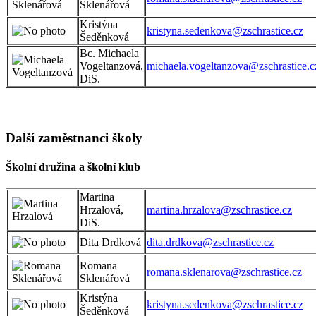
Sklenářová
Kristýna
kristyna.sedenkova@zschrastice.cz
Šeděnková
Bc. Michaela
Vogeltanzová,
michaela.vogeltanzova@zschrastice.c
DiS.
Další zaměstnanci školy
Školní družina a školní klub
Martina
Hrzalová,
martina.hrzalova@zschrastice.cz
DiS.
Dita Drdková
dita.drdkova@zschrastice.cz
Romana
romana.sklenarova@zschrastice.cz
Sklenářová
Kristýna
kristyna.sedenkova@zschrastice.cz
Šeděnková