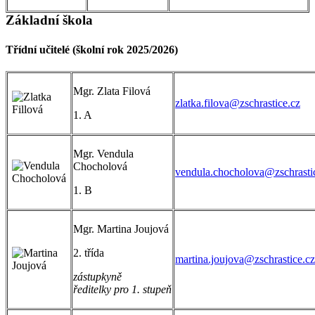
Základní škola
Třídní učitelé (školní rok 2025/2026)
Mgr. Zlata Filová
zlatka.filova@zschrastice.cz
1. A
Mgr. Vendula
Chocholová
vendula.chocholova@zschrasti
1. B
Mgr. Martina Joujová
2. třída
martina.joujova@zschrastice.cz
zástupkyně
ředitelky pro 1. stupeň