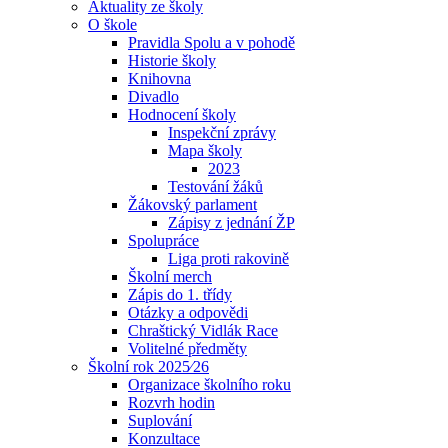
Aktuality ze školy
O škole
Pravidla Spolu a v pohodě
Historie školy
Knihovna
Divadlo
Hodnocení školy
Inspekční zprávy
Mapa školy
2023
Testování žáků
Žákovský parlament
Zápisy z jednání ŽP
Spolupráce
Liga proti rakovině
Školní merch
Zápis do 1. třídy
Otázky a odpovědi
Chraštický Vidlák Race
Volitelné předměty
Školní rok 2025⁄26
Organizace školního roku
Rozvrh hodin
Suplování
Konzultace