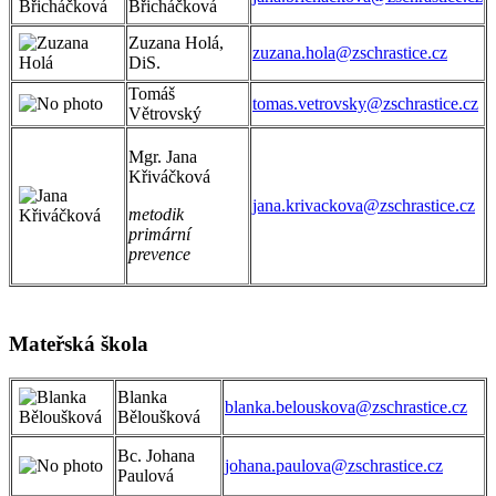
Břicháčková
Zuzana Holá,
zuzana.hola@zschrastice.cz
DiS.
Tomáš
tomas.vetrovsky@zschrastice.cz
Větrovský
Mgr. Jana
Křiváčková
jana.krivackova@zschrastice.cz
metodik
primární
prevence
Mateřská škola
Blanka
blanka.belouskova@zschrastice.cz
Běloušková
Bc. Johana
johana.paulova@zschrastice.cz
Paulová