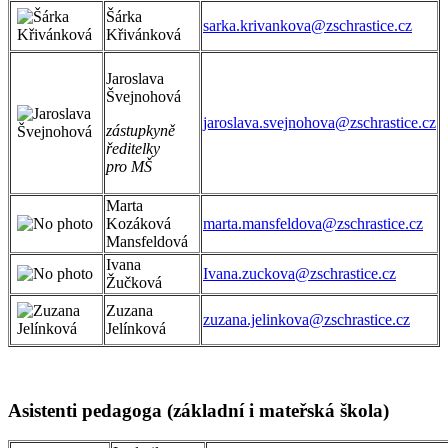
Šárka
sarka.krivankova@zschrastice.cz
Křivánková
Jaroslava
Švejnohová
jaroslava.svejnohova@zschrastice.cz
zástupkyně
ředitelky
pro MŠ
Marta
Kozáková
marta.mansfeldova@zschrastice.cz
Mansfeldová
Ivana
Ivana.zuckova@zschrastice.cz
Žučková
Zuzana
zuzana.jelinkova@zschrastice.cz
Jelínková
Asistenti pedagoga (základní i mateřská škola)