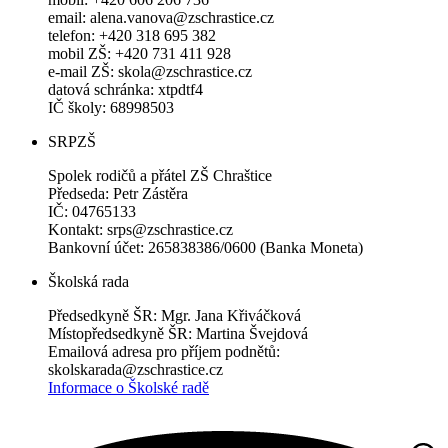
email: alena.vanova@zschrastice.cz
telefon: +420 318 695 382
mobil ZŠ: +420 731 411 928
e-mail ZŠ: skola@zschrastice.cz
datová schránka: xtpdtf4
IČ školy: 68998503
SRPZŠ
Spolek rodičů a přátel ZŠ Chraštice
Předseda: Petr Zástěra
IČ: 04765133
Kontakt: srps@zschrastice.cz
Bankovní účet: 265838386/0600 (Banka Moneta)
Školská rada
Předsedkyně ŠR: Mgr. Jana Křiváčková
Místopředsedkyně ŠR: Martina Švejdová
Emailová adresa pro příjem podnětů:
skolskarada@zschrastice.cz
Informace o Školské radě