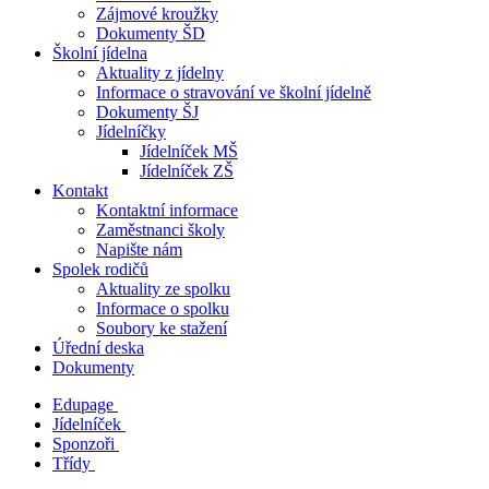
Zájmové kroužky
Dokumenty ŠD
Školní jídelna
Aktuality z jídelny
Informace o stravování ve školní jídelně
Dokumenty ŠJ
Jídelníčky
Jídelníček MŠ
Jídelníček ZŠ
Kontakt
Kontaktní informace
Zaměstnanci školy
Napište nám
Spolek rodičů
Aktuality ze spolku
Informace o spolku
Soubory ke stažení
Úřední deska
Dokumenty
Edupage
Jídelníček
Sponzoři
Třídy