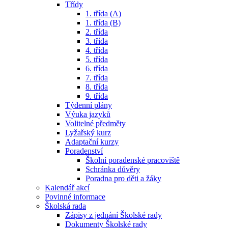
Třídy
1. třída (A)
1. třída (B)
2. třída
3. třída
4. třída
5. třída
6. třída
7. třída
8. třída
9. třída
Týdenní plány
Výuka jazyků
Volitelné předměty
Lyžařský kurz
Adaptační kurzy
Poradenství
Školní poradenské pracoviště
Schránka důvěry
Poradna pro děti a žáky
Kalendář akcí
Povinné informace
Školská rada
Zápisy z jednání Školské rady
Dokumenty Školské rady