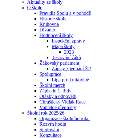
Aktuality ze školy
O škole
Pravidla Spolu a v pohodě
Historie školy
Knihovna
Divadlo
Hodnocení školy
Inspekční zprávy
Mapa školy
2023
Testování žáků
Žákovský parlament
Zápisy z jednání ŽP
Spolupráce
Liga proti rakovině
Školní merch
Zápis do 1. třídy
Otázky a odpovědi
Chraštický Vidlák Race
Volitelné předměty
Školní rok 2025⁄26
Organizace školního roku
Rozvrh hodin
Suplování
Konzultace