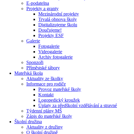
E-podatelna
Projekty a granty
Mezinárodní projekty
Trvalá obnova školy
Digitalizujeme školu
Doučujeme!
Projekty ESF
Galerie
Fotogalerie
Videogalerie
Archiv fotogalerie
Sponzoři
Příměstské tábory
Mateřská škola
Aktuality ze školky
Informace pro rodiče
Provoz mateřské školy
Kontakt
Logopedický kroužek
Úplaty za předškolní vzdělávání a stravné
Týdenní plány MŠ
Zápis do mateřské školy
Školní družina
Aktuality z družiny
O školní družině