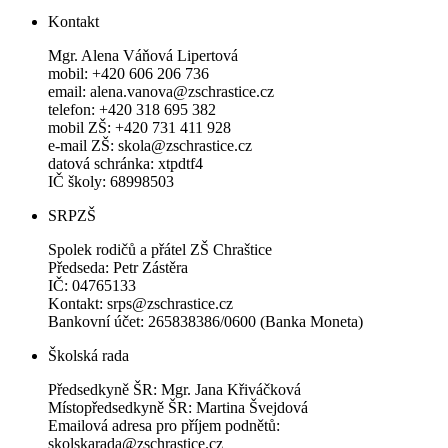
Kontakt
Mgr. Alena Váňová Lipertová
mobil: +420 606 206 736
email: alena.vanova@zschrastice.cz
telefon: +420 318 695 382
mobil ZŠ: +420 731 411 928
e-mail ZŠ: skola@zschrastice.cz
datová schránka: xtpdtf4
IČ školy: 68998503
SRPZŠ
Spolek rodičů a přátel ZŠ Chraštice
Předseda: Petr Zástěra
IČ: 04765133
Kontakt: srps@zschrastice.cz
Bankovní účet: 265838386/0600 (Banka Moneta)
Školská rada
Předsedkyně ŠR: Mgr. Jana Křiváčková
Místopředsedkyně ŠR: Martina Švejdová
Emailová adresa pro příjem podnětů:
skolskarada@zschrastice.cz