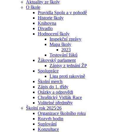
Aktuality ze školy
O škole
Pravidla Spolu a v pohodě
Historie školy
Knihovna
Divadlo
Hodnocení školy
Inspekční zprávy
Mapa školy
2023
Testování žáků
Žákovský parlament
Zápisy z jednání ŽP
Spolupráce
Liga proti rakovině
Školní merch
Zápis do 1. třídy
Otázky a odpovědi
Chraštický Vidlák Race
Volitelné předměty
Školní rok 2025⁄26
Organizace školního roku
Rozvrh hodin
Suplování
Konzultace