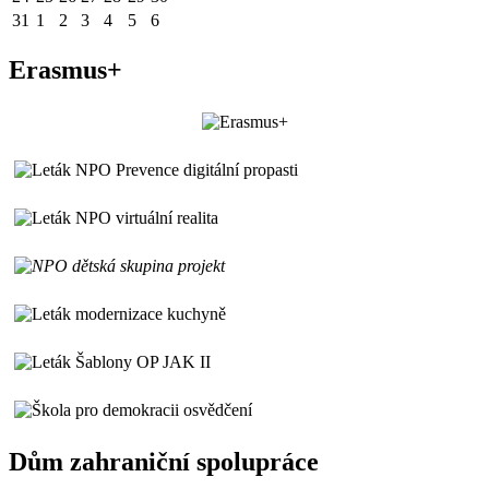
31
1
2
3
4
5
6
Erasmus+
Dům zahraniční spolupráce