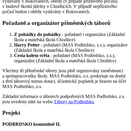
vydávány v Bukovanech, obědy (v případě příznivého počasí)
v budově školní jídelny v Chrašticích. V případě nepříznivého
počasí budou i obědy vydávány v Bukovanech.
Pořadatel a organizátor příměstských táborů
Z pohádky do pohádky
- pořadatel i organizátor (Základní
škola a mateřská škola Chraštice)
Harry Potter
- pořadatel (MAS Podbrdsko, z.s.), organizátor
(Základní škola a mateřská škola Chraštice)
Cesta kolem světa
- pořadatel (MAS Podbrdsko, z.s.),
organizátor (Základní škola a mateřská škola Chraštice)
Všechny tři příměstské tábory jsou plně orgnizovány zaměstnanci
a spolupracovníky školy. MAS Podbrdsko, z.s. poskytuje na druhý
a třetí táborový turnus dotaci, účastnický poplatek je hrazen na účet
MAS Podbrdsko, z.s.
Základní informace o táborech podpořených MAS Podbrdsko, z.s.
jsou uvedeny také na webu
Tábory na Podbrdsku
.
Projekt
PODBRDSKO komunitně II.