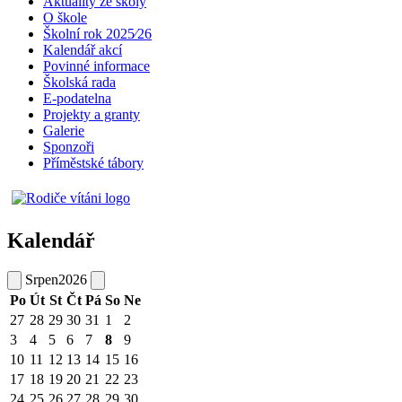
Aktuality ze školy
O škole
Školní rok 2025⁄26
Kalendář akcí
Povinné informace
Školská rada
E-podatelna
Projekty a granty
Galerie
Sponzoři
Příměstské tábory
Kalendář
Srpen
2026
Po
Út
St
Čt
Pá
So
Ne
27
28
29
30
31
1
2
3
4
5
6
7
8
9
10
11
12
13
14
15
16
17
18
19
20
21
22
23
24
25
26
27
28
29
30