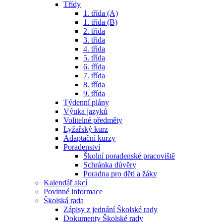
Třídy
1. třída (A)
1. třída (B)
2. třída
3. třída
4. třída
5. třída
6. třída
7. třída
8. třída
9. třída
Týdenní plány
Výuka jazyků
Volitelné předměty
Lyžařský kurz
Adaptační kurzy
Poradenství
Školní poradenské pracoviště
Schránka důvěry
Poradna pro děti a žáky
Kalendář akcí
Povinné informace
Školská rada
Zápisy z jednání Školské rady
Dokumenty Školské rady