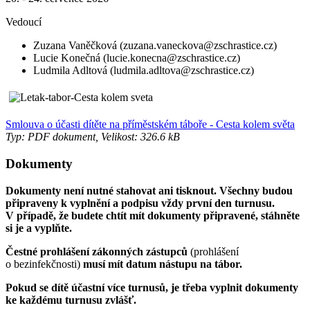
Vedoucí
Zuzana Vaněčková (zuzana.vaneckova@zschrastice.cz)
Lucie Konečná (lucie.konecna@zschrastice.cz)
Ludmila Adltová (ludmila.adltova@zschrastice.cz)
Smlouva o účasti dítěte na příměstském táboře - Cesta kolem světa
Typ: PDF dokument, Velikost: 326.6 kB
Dokumenty
Dokumenty není nutné stahovat ani tisknout. Všechny budou
připraveny k vyplnění a podpisu vždy první den turnusu.
V případě, že budete chtít mít dokumenty připravené, stáhněte
si je a vyplňte.
Čestné prohlášení zákonných zástupců
(prohlášení
o bezinfekčnosti)
musí mít datum nástupu na tábor.
Pokud se dítě účastní více turnusů, je třeba vyplnit dokumenty
ke každému turnusu zvlášť.