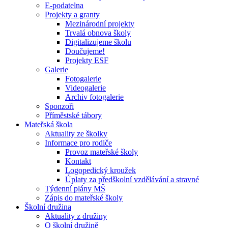
E-podatelna
Projekty a granty
Mezinárodní projekty
Trvalá obnova školy
Digitalizujeme školu
Doučujeme!
Projekty ESF
Galerie
Fotogalerie
Videogalerie
Archiv fotogalerie
Sponzoři
Příměstské tábory
Mateřská škola
Aktuality ze školky
Informace pro rodiče
Provoz mateřské školy
Kontakt
Logopedický kroužek
Úplaty za předškolní vzdělávání a stravné
Týdenní plány MŠ
Zápis do mateřské školy
Školní družina
Aktuality z družiny
O školní družině