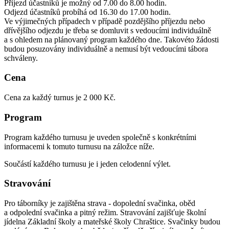
Příjezd účastníků je možný od 7.00 do 8.00 hodin.
Odjezd účastníků probíhá od 16.30 do 17.00 hodin.
Ve výjimečných případech v případě pozdějšího příjezdu nebo
dřívějšího odjezdu je třeba se domluvit s vedoucími individuálně
a s ohledem na plánovaný program každého dne. Takovéto žádosti
budou posuzovány individuálně a nemusí být vedoucími tábora
schváleny.
Cena
Cena za každý turnus je 2 000 Kč.
Program
Program každého turnusu je uveden společně s konkrétními
informacemi k tomuto turnusu na záložce níže.
Součástí každého turnusu je i jeden celodenní výlet.
Stravování
Pro táborníky je zajištěna strava - dopolední svačinka, oběd
a odpolední svačinka a pitný režim. Stravování zajišťuje školní
jídelna Základní školy a mateřské školy Chraštice. Svačinky budou