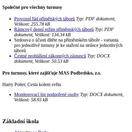
Společné pro všechny turnusy
Provozní řád přímětských táborů
Typ: PDF dokument,
Velikost: 255.78 kB
Rámcový denní režim příměstských táborů
Typ: PDF
dokument, Velikost: 134.34 kB
Smlouva o účasti dítěte na příměstském táboře - varianta
pro jednotlivé turnusy je ke stažení na stránce jednotlivých
táborů
Čestné prohlášení zákonných zástupců
Typ: DOCX
dokument, Velikost: 50.53 kB
Pro turnusy, které zajišťuje MAS Podbrdsko, z.s.
Harry Potter, Cesta kolem světa
Monitorovací list podpořené osoby
Typ: DOCX dokument,
Velikost: 58.93 kB
Základní škola