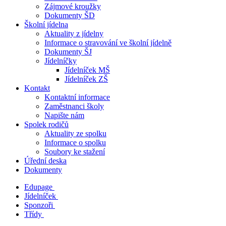
Zájmové kroužky
Dokumenty ŠD
Školní jídelna
Aktuality z jídelny
Informace o stravování ve školní jídelně
Dokumenty ŠJ
Jídelníčky
Jídelníček MŠ
Jídelníček ZŠ
Kontakt
Kontaktní informace
Zaměstnanci školy
Napište nám
Spolek rodičů
Aktuality ze spolku
Informace o spolku
Soubory ke stažení
Úřední deska
Dokumenty
Edupage
Jídelníček
Sponzoři
Třídy