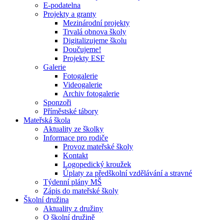
E-podatelna
Projekty a granty
Mezinárodní projekty
Trvalá obnova školy
Digitalizujeme školu
Doučujeme!
Projekty ESF
Galerie
Fotogalerie
Videogalerie
Archiv fotogalerie
Sponzoři
Příměstské tábory
Mateřská škola
Aktuality ze školky
Informace pro rodiče
Provoz mateřské školy
Kontakt
Logopedický kroužek
Úplaty za předškolní vzdělávání a stravné
Týdenní plány MŠ
Zápis do mateřské školy
Školní družina
Aktuality z družiny
O školní družině