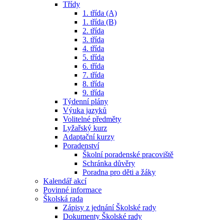
Třídy
1. třída (A)
1. třída (B)
2. třída
3. třída
4. třída
5. třída
6. třída
7. třída
8. třída
9. třída
Týdenní plány
Výuka jazyků
Volitelné předměty
Lyžařský kurz
Adaptační kurzy
Poradenství
Školní poradenské pracoviště
Schránka důvěry
Poradna pro děti a žáky
Kalendář akcí
Povinné informace
Školská rada
Zápisy z jednání Školské rady
Dokumenty Školské rady