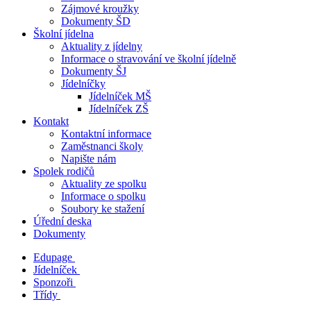
Zájmové kroužky
Dokumenty ŠD
Školní jídelna
Aktuality z jídelny
Informace o stravování ve školní jídelně
Dokumenty ŠJ
Jídelníčky
Jídelníček MŠ
Jídelníček ZŠ
Kontakt
Kontaktní informace
Zaměstnanci školy
Napište nám
Spolek rodičů
Aktuality ze spolku
Informace o spolku
Soubory ke stažení
Úřední deska
Dokumenty
Edupage
Jídelníček
Sponzoři
Třídy