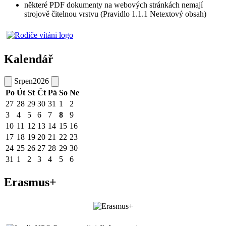
některé PDF dokumenty na webových stránkách nemají
strojově čitelnou vrstvu (Pravidlo 1.1.1 Netextový obsah)
Kalendář
Srpen
2026
Po
Út
St
Čt
Pá
So
Ne
27
28
29
30
31
1
2
3
4
5
6
7
8
9
10
11
12
13
14
15
16
17
18
19
20
21
22
23
24
25
26
27
28
29
30
31
1
2
3
4
5
6
Erasmus+