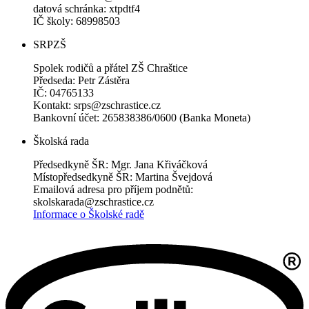
datová schránka: xtpdtf4
IČ školy: 68998503
SRPZŠ
Spolek rodičů a přátel ZŠ Chraštice
Předseda: Petr Zástěra
IČ: 04765133
Kontakt: srps@zschrastice.cz
Bankovní účet: 265838386/0600 (Banka Moneta)
Školská rada
Předsedkyně ŠR: Mgr. Jana Křiváčková
Místopředsedkyně ŠR: Martina Švejdová
Emailová adresa pro příjem podnětů:
skolskarada@zschrastice.cz
Informace o Školské radě