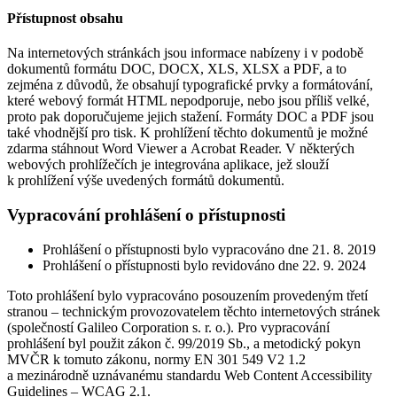
Přístupnost obsahu
Na internetových stránkách jsou informace nabízeny i v podobě
dokumentů formátu DOC, DOCX, XLS, XLSX a PDF, a to
zejména z důvodů, že obsahují typografické prvky a formátování,
které webový formát HTML nepodporuje, nebo jsou příliš velké,
proto pak doporučujeme jejich stažení. Formáty DOC a PDF jsou
také vhodnější pro tisk. K prohlížení těchto dokumentů je možné
zdarma stáhnout Word Viewer a Acrobat Reader. V některých
webových prohlížečích je integrována aplikace, jež slouží
k prohlížení výše uvedených formátů dokumentů.
Vypracování prohlášení o přístupnosti
Prohlášení o přístupnosti bylo vypracováno dne 21. 8. 2019
Prohlášení o přístupnosti bylo revidováno dne 22. 9. 2024
Toto prohlášení bylo vypracováno posouzením provedeným třetí
stranou – technickým provozovatelem těchto internetových stránek
(společností Galileo Corporation s. r. o.). Pro vypracování
prohlášení byl použit zákon č. 99/2019 Sb., a metodický pokyn
MVČR k tomuto zákonu, normy EN 301 549 V2 1.2
a mezinárodně uznávanému standardu Web Content Accessibility
Guidelines – WCAG 2.1.