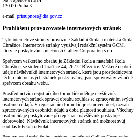
Na Vápence 915/14
130 00 Praha 3
e-mail:
pristupnost@dia.gov.cz
Prohlášení provozovatele internetových stránek
Tyto internetové stránky provozuje Základní škola a mateřská škola
Chraštice. Internetové stránky využívají redakční systém GCM,
který je poskytován společností Galileo Corporation s.r.o.
Správcem veškerého obsahu je Základní škola a mateřská škola
Chraštice, se sídlem Chraštice 44, 26272 Březnice. Veškeré osobní
údaje návštěvníků internetových stránek, které jsou prostřednictvím
těchto internetových stránek poskytovány, jsou spravovány výlučně
správcem obsahu webu.
Prostřednictvím registračního formuláře uděluje návštěvník
internetových stránek správci obsahu souhlas se zpracováním svých
osobních údajů. V registračním formuláři je stanoven účel, rozsah
zpracovávaných osobních údajů a doba platnosti souhlasu. Všechny
osobní údaje poskytované při registraci návštěvník poskytuje
dobrovolně. Návštěvník internetových stránek má možnost svůj
souhlas kdykoli odvolat.
Provozovatel redakčního systému, společnost Galileo Corporation