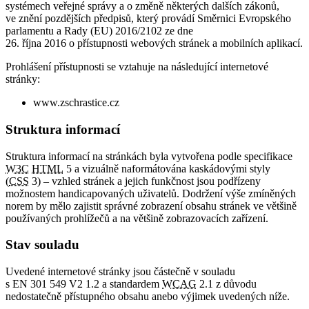
systémech veřejné správy a o změně některých dalších zákonů,
ve znění pozdějších předpisů, který provádí Směrnici Evropského
parlamentu a Rady (EU) 2016/2102 ze dne
26. října 2016 o přístupnosti webových stránek a mobilních aplikací.
Prohlášení přístupnosti se vztahuje na následující internetové
stránky:
www.zschrastice.cz
Struktura informací
Struktura informací na stránkách byla vytvořena podle specifikace
W3C
HTML
5 a vizuálně naformátována kaskádovými styly
(
CSS
3) – vzhled stránek a jejich funkčnost jsou podřízeny
možnostem handicapovaných uživatelů. Dodržení výše zmíněných
norem by mělo zajistit správné zobrazení obsahu stránek ve většině
používaných prohlížečů a na většině zobrazovacích zařízení.
Stav souladu
Uvedené internetové stránky jsou částečně v souladu
s EN 301 549 V2 1.2 a standardem
WCAG
2.1 z důvodu
nedostatečně přístupného obsahu anebo výjimek uvedených níže.