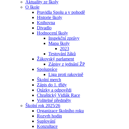
Aktuality ze školy
O škole
Pravidla Spolu a v pohodě
Historie školy
Knihovna
Divadlo
Hodnocení školy
Inspekční zprávy
Mapa školy
2023
Testování žáků
Žákovský parlament
Zápisy z jednání ŽP
Spolupráce
Liga proti rakovině
Školní merch
Zápis do 1. třídy
Otázky a odpovědi
Chraštický Vidlák Race
Volitelné předměty
Školní rok 2025⁄26
Organizace školního roku
Rozvrh hodin
Suplování
Konzultace