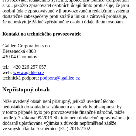
s.r.o., jakožto zpracovatel osobních údajů tímto prohlašuje, že jsou
osobní údaje zpracovávané v jí provozovaném redakčním systému
dostatečně zabezpečeny proti ztrátě a úniku a zároveň prohlašuje,
že neposkytuje žádné zpřístupněné osobní údaje třetím osobám.
Kontakt na technického provozovatele
Galileo Corporation s.r.o.
Březenecká 4808
430 04 Chomutov
tel.: +420 226 257 057
web:
www.igalileo.cz
technická podpora:
podpora@igalileo.cz
Nepřístupný obsah
Níže uvedený obsah není přístupný, jelikož uvedení těchto
nedostatků do souladu se zákonem a s pravidly přístupnosti by
v tomto případě bylo pro provozovatele finančně náročné, takže
podle § 7 zákona 99/2019 Sb. toto není dodatečně upravováno a je
dočasně uplatňována výjimka z důvodu nepřiměřené zátěže
ve smyslu článku 5 směrnice (EU) 2016/2102.