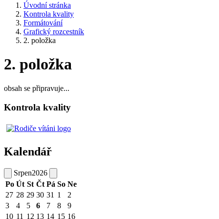
Úvodní stránka
Kontrola kvality
Formátování
Grafický rozcestník
2. položka
2. položka
obsah se připravuje...
Kontrola kvality
Kalendář
Srpen
2026
Po
Út
St
Čt
Pá
So
Ne
27
28
29
30
31
1
2
3
4
5
6
7
8
9
10
11
12
13
14
15
16