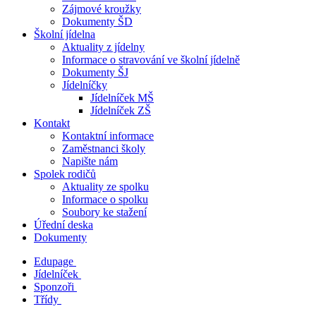
Zájmové kroužky
Dokumenty ŠD
Školní jídelna
Aktuality z jídelny
Informace o stravování ve školní jídelně
Dokumenty ŠJ
Jídelníčky
Jídelníček MŠ
Jídelníček ZŠ
Kontakt
Kontaktní informace
Zaměstnanci školy
Napište nám
Spolek rodičů
Aktuality ze spolku
Informace o spolku
Soubory ke stažení
Úřední deska
Dokumenty
Edupage
Jídelníček
Sponzoři
Třídy