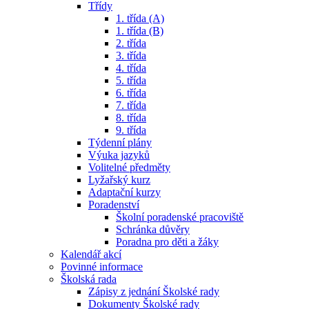
Třídy
1. třída (A)
1. třída (B)
2. třída
3. třída
4. třída
5. třída
6. třída
7. třída
8. třída
9. třída
Týdenní plány
Výuka jazyků
Volitelné předměty
Lyžařský kurz
Adaptační kurzy
Poradenství
Školní poradenské pracoviště
Schránka důvěry
Poradna pro děti a žáky
Kalendář akcí
Povinné informace
Školská rada
Zápisy z jednání Školské rady
Dokumenty Školské rady