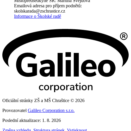
Místopředsedkyně ŠR: Martina Švejdová
Emailová adresa pro příjem podnětů:
skolskarada@zschrastice.cz
Informace o Školské radě
Oficiální stránky ZŠ a MŠ Chraštice © 2026
Provozovatel
Galileo Corporation s.r.o.
Poslední aktualizace: 1. 8. 2026
Změna vzhledu
,
Struktura stránek
,
Vytisknout