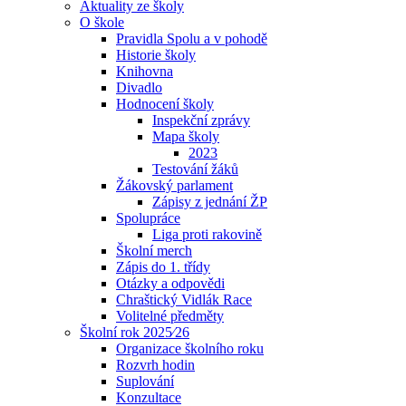
Aktuality ze školy
O škole
Pravidla Spolu a v pohodě
Historie školy
Knihovna
Divadlo
Hodnocení školy
Inspekční zprávy
Mapa školy
2023
Testování žáků
Žákovský parlament
Zápisy z jednání ŽP
Spolupráce
Liga proti rakovině
Školní merch
Zápis do 1. třídy
Otázky a odpovědi
Chraštický Vidlák Race
Volitelné předměty
Školní rok 2025⁄26
Organizace školního roku
Rozvrh hodin
Suplování
Konzultace