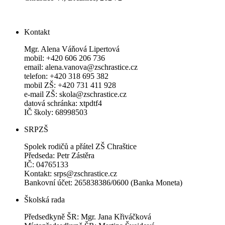
Kontakt
Mgr. Alena Váňová Lipertová
mobil: +420 606 206 736
email: alena.vanova@zschrastice.cz
telefon: +420 318 695 382
mobil ZŠ: +420 731 411 928
e-mail ZŠ: skola@zschrastice.cz
datová schránka: xtpdtf4
IČ školy: 68998503
SRPZŠ
Spolek rodičů a přátel ZŠ Chraštice
Předseda: Petr Zástěra
IČ: 04765133
Kontakt: srps@zschrastice.cz
Bankovní účet: 265838386/0600 (Banka Moneta)
Školská rada
Předsedkyně ŠR: Mgr. Jana Křiváčková