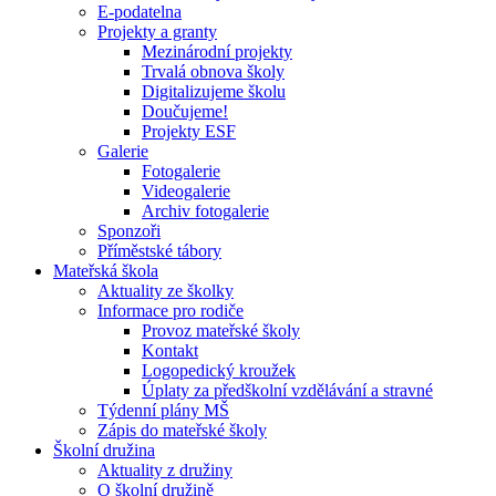
E-podatelna
Projekty a granty
Mezinárodní projekty
Trvalá obnova školy
Digitalizujeme školu
Doučujeme!
Projekty ESF
Galerie
Fotogalerie
Videogalerie
Archiv fotogalerie
Sponzoři
Příměstské tábory
Mateřská škola
Aktuality ze školky
Informace pro rodiče
Provoz mateřské školy
Kontakt
Logopedický kroužek
Úplaty za předškolní vzdělávání a stravné
Týdenní plány MŠ
Zápis do mateřské školy
Školní družina
Aktuality z družiny
O školní družině