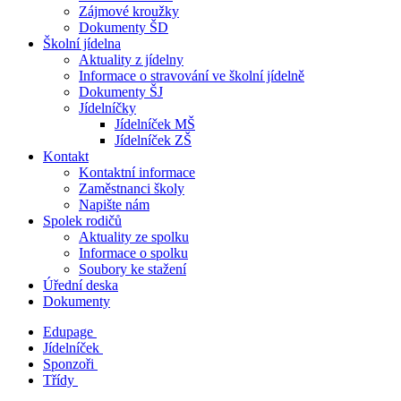
Zájmové kroužky
Dokumenty ŠD
Školní jídelna
Aktuality z jídelny
Informace o stravování ve školní jídelně
Dokumenty ŠJ
Jídelníčky
Jídelníček MŠ
Jídelníček ZŠ
Kontakt
Kontaktní informace
Zaměstnanci školy
Napište nám
Spolek rodičů
Aktuality ze spolku
Informace o spolku
Soubory ke stažení
Úřední deska
Dokumenty
Edupage
Jídelníček
Sponzoři
Třídy