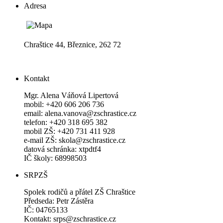
Adresa
Chraštice 44, Březnice, 262 72
Kontakt
Mgr. Alena Váňová Lipertová
mobil: +420 606 206 736
email: alena.vanova@zschrastice.cz
telefon: +420 318 695 382
mobil ZŠ: +420 731 411 928
e-mail ZŠ: skola@zschrastice.cz
datová schránka: xtpdtf4
IČ školy: 68998503
SRPZŠ
Spolek rodičů a přátel ZŠ Chraštice
Předseda: Petr Zástěra
IČ: 04765133
Kontakt: srps@zschrastice.cz