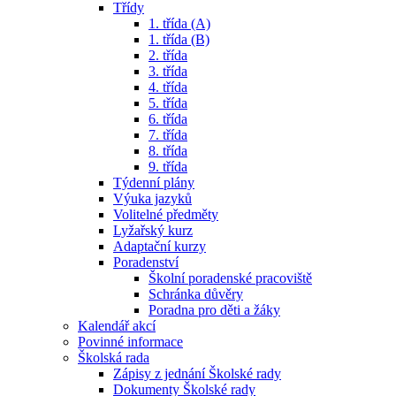
Třídy
1. třída (A)
1. třída (B)
2. třída
3. třída
4. třída
5. třída
6. třída
7. třída
8. třída
9. třída
Týdenní plány
Výuka jazyků
Volitelné předměty
Lyžařský kurz
Adaptační kurzy
Poradenství
Školní poradenské pracoviště
Schránka důvěry
Poradna pro děti a žáky
Kalendář akcí
Povinné informace
Školská rada
Zápisy z jednání Školské rady
Dokumenty Školské rady