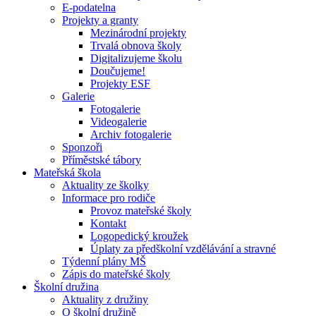
E-podatelna
Projekty a granty
Mezinárodní projekty
Trvalá obnova školy
Digitalizujeme školu
Doučujeme!
Projekty ESF
Galerie
Fotogalerie
Videogalerie
Archiv fotogalerie
Sponzoři
Příměstské tábory
Mateřská škola
Aktuality ze školky
Informace pro rodiče
Provoz mateřské školy
Kontakt
Logopedický kroužek
Úplaty za předškolní vzdělávání a stravné
Týdenní plány MŠ
Zápis do mateřské školy
Školní družina
Aktuality z družiny
O školní družině