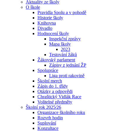
Aktuality ze školy
O škole
Pravidla Spolu a v pohodě
Historie školy
Knihovna
Divadlo
Hodnocení školy
Inspekční zprávy
Mapa školy
2023
Testování žáků
Žákovský parlament
Zápisy z jednání ŽP
Spolupráce
Liga proti rakovině
Školní merch
Zápis do 1. třídy
Otázky a odpovědi
Chraštický Vidlák Race
Volitelné předměty
Školní rok 2025⁄26
Organizace školního roku
Rozvrh hodin
Suplování
Konzultace