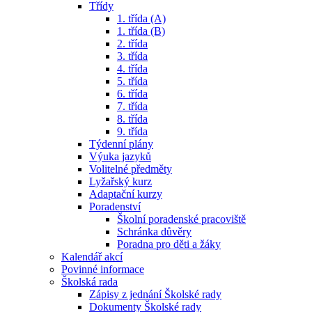
Třídy
1. třída (A)
1. třída (B)
2. třída
3. třída
4. třída
5. třída
6. třída
7. třída
8. třída
9. třída
Týdenní plány
Výuka jazyků
Volitelné předměty
Lyžařský kurz
Adaptační kurzy
Poradenství
Školní poradenské pracoviště
Schránka důvěry
Poradna pro děti a žáky
Kalendář akcí
Povinné informace
Školská rada
Zápisy z jednání Školské rady
Dokumenty Školské rady