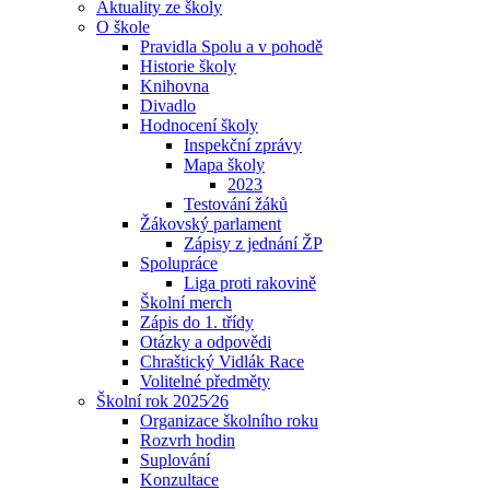
Aktuality ze školy
O škole
Pravidla Spolu a v pohodě
Historie školy
Knihovna
Divadlo
Hodnocení školy
Inspekční zprávy
Mapa školy
2023
Testování žáků
Žákovský parlament
Zápisy z jednání ŽP
Spolupráce
Liga proti rakovině
Školní merch
Zápis do 1. třídy
Otázky a odpovědi
Chraštický Vidlák Race
Volitelné předměty
Školní rok 2025⁄26
Organizace školního roku
Rozvrh hodin
Suplování
Konzultace