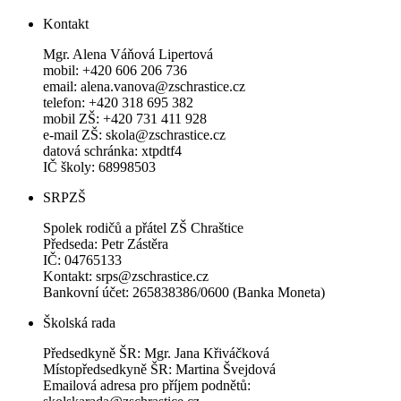
Kontakt
Mgr. Alena Váňová Lipertová
mobil: +420 606 206 736
email: alena.vanova@zschrastice.cz
telefon: +420 318 695 382
mobil ZŠ: +420 731 411 928
e-mail ZŠ: skola@zschrastice.cz
datová schránka: xtpdtf4
IČ školy: 68998503
SRPZŠ
Spolek rodičů a přátel ZŠ Chraštice
Předseda: Petr Zástěra
IČ: 04765133
Kontakt: srps@zschrastice.cz
Bankovní účet: 265838386/0600 (Banka Moneta)
Školská rada
Předsedkyně ŠR: Mgr. Jana Křiváčková
Místopředsedkyně ŠR: Martina Švejdová
Emailová adresa pro příjem podnětů: