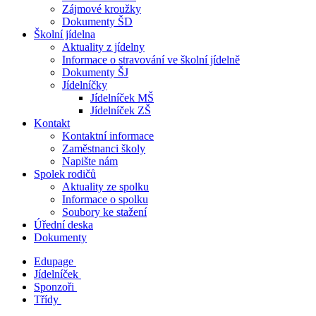
Zájmové kroužky
Dokumenty ŠD
Školní jídelna
Aktuality z jídelny
Informace o stravování ve školní jídelně
Dokumenty ŠJ
Jídelníčky
Jídelníček MŠ
Jídelníček ZŠ
Kontakt
Kontaktní informace
Zaměstnanci školy
Napište nám
Spolek rodičů
Aktuality ze spolku
Informace o spolku
Soubory ke stažení
Úřední deska
Dokumenty
Edupage
Jídelníček
Sponzoři
Třídy