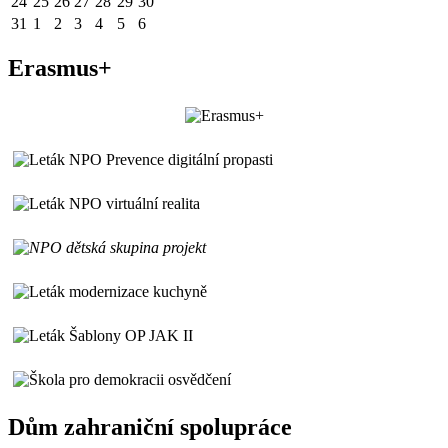
24
25
26
27
28
29
30
31
1
2
3
4
5
6
Erasmus+
Dům zahraniční spolupráce