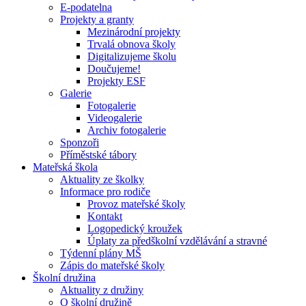
E-podatelna
Projekty a granty
Mezinárodní projekty
Trvalá obnova školy
Digitalizujeme školu
Doučujeme!
Projekty ESF
Galerie
Fotogalerie
Videogalerie
Archiv fotogalerie
Sponzoři
Příměstské tábory
Mateřská škola
Aktuality ze školky
Informace pro rodiče
Provoz mateřské školy
Kontakt
Logopedický kroužek
Úplaty za předškolní vzdělávání a stravné
Týdenní plány MŠ
Zápis do mateřské školy
Školní družina
Aktuality z družiny
O školní družině