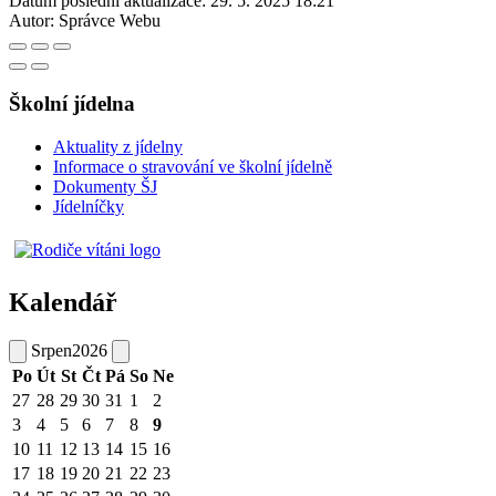
Datum poslední aktualizace:
29. 5. 2025 18:21
Autor:
Správce Webu
Školní jídelna
Aktuality z jídelny
Informace o stravování ve školní jídelně
Dokumenty ŠJ
Jídelníčky
Kalendář
Srpen
2026
Po
Út
St
Čt
Pá
So
Ne
27
28
29
30
31
1
2
3
4
5
6
7
8
9
10
11
12
13
14
15
16
17
18
19
20
21
22
23