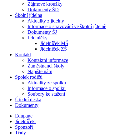
Zájmové kroužky
Dokumenty ŠD
Školní jídelna
Aktuality z jídelny
Informace o stravování ve školní jídelně
Dokumenty ŠJ
Jídelníčky
Jídelníček MŠ
Jídelníček ZŠ
Kontakt
Kontaktní informace
Zaměstnanci školy
Napište nám
Spolek rodičů
Aktuality ze spolku
Informace o spolku
Soubory ke stažení
Úřední deska
Dokumenty
Edupage
Jídelníček
Sponzoři
Třídy