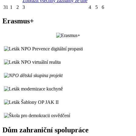
Zobrazit všechny záznamy ze dne
31
1
2
3
4
5
6
Erasmus+
Dům zahraniční spolupráce