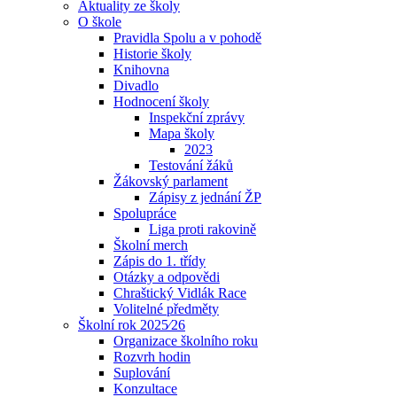
Aktuality ze školy
O škole
Pravidla Spolu a v pohodě
Historie školy
Knihovna
Divadlo
Hodnocení školy
Inspekční zprávy
Mapa školy
2023
Testování žáků
Žákovský parlament
Zápisy z jednání ŽP
Spolupráce
Liga proti rakovině
Školní merch
Zápis do 1. třídy
Otázky a odpovědi
Chraštický Vidlák Race
Volitelné předměty
Školní rok 2025⁄26
Organizace školního roku
Rozvrh hodin
Suplování
Konzultace