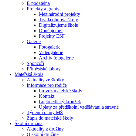
E-podatelna
Projekty a granty
Mezinárodní projekty
Trvalá obnova školy
Digitalizujeme školu
Doučujeme!
Projekty ESF
Galerie
Fotogalerie
Videogalerie
Archiv fotogalerie
Sponzoři
Příměstské tábory
Mateřská škola
Aktuality ze školky
Informace pro rodiče
Provoz mateřské školy
Kontakt
Logopedický kroužek
Úplaty za předškolní vzdělávání a stravné
Týdenní plány MŠ
Zápis do mateřské školy
Školní družina
Aktuality z družiny
O školní družině