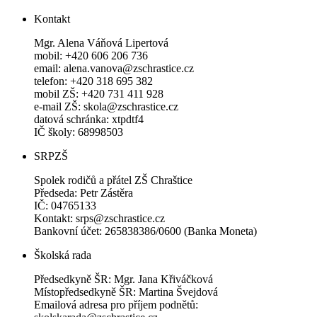
Kontakt
Mgr. Alena Váňová Lipertová
mobil: +420 606 206 736
email: alena.vanova@zschrastice.cz
telefon: +420 318 695 382
mobil ZŠ: +420 731 411 928
e-mail ZŠ: skola@zschrastice.cz
datová schránka: xtpdtf4
IČ školy: 68998503
SRPZŠ
Spolek rodičů a přátel ZŠ Chraštice
Předseda: Petr Zástěra
IČ: 04765133
Kontakt: srps@zschrastice.cz
Bankovní účet: 265838386/0600 (Banka Moneta)
Školská rada
Předsedkyně ŠR: Mgr. Jana Křiváčková
Místopředsedkyně ŠR: Martina Švejdová
Emailová adresa pro příjem podnětů: