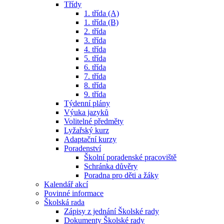
Třídy
1. třída (A)
1. třída (B)
2. třída
3. třída
4. třída
5. třída
6. třída
7. třída
8. třída
9. třída
Týdenní plány
Výuka jazyků
Volitelné předměty
Lyžařský kurz
Adaptační kurzy
Poradenství
Školní poradenské pracoviště
Schránka důvěry
Poradna pro děti a žáky
Kalendář akcí
Povinné informace
Školská rada
Zápisy z jednání Školské rady
Dokumenty Školské rady