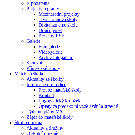
E-podatelna
Projekty a granty
Mezinárodní projekty
Trvalá obnova školy
Digitalizujeme školu
Doučujeme!
Projekty ESF
Galerie
Fotogalerie
Videogalerie
Archiv fotogalerie
Sponzoři
Příměstské tábory
Mateřská škola
Aktuality ze školky
Informace pro rodiče
Provoz mateřské školy
Kontakt
Logopedický kroužek
Úplaty za předškolní vzdělávání a stravné
Týdenní plány MŠ
Zápis do mateřské školy
Školní družina
Aktuality z družiny
O školní družině