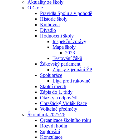
Aktuality ze školy
O škole
Pravidla Spolu a v pohodě
Historie školy
Knihovna
Divadlo
Hodnocení školy
Inspekční zprávy
Mapa školy
2023
Testování žáků
Žákovský parlament
Zápisy z jednání ŽP
Spolupráce
Liga proti rakovině
Školní merch
Zápis do 1. třídy
Otázky a odpovědi
Chraštický Vidlák Race
Volitelné předměty
Školní rok 2025⁄26
Organizace školního roku
Rozvrh hodin
Suplování
Konzultace