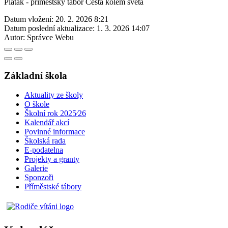
Platák - příměstský tábor Cesta kolem světa
Datum vložení:
20. 2. 2026 8:21
Datum poslední aktualizace:
1. 3. 2026 14:07
Autor:
Správce Webu
Základní škola
Aktuality ze školy
O škole
Školní rok 2025⁄26
Kalendář akcí
Povinné informace
Školská rada
E-podatelna
Projekty a granty
Galerie
Sponzoři
Příměstské tábory