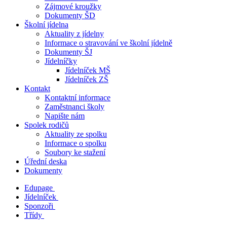
Zájmové kroužky
Dokumenty ŠD
Školní jídelna
Aktuality z jídelny
Informace o stravování ve školní jídelně
Dokumenty ŠJ
Jídelníčky
Jídelníček MŠ
Jídelníček ZŠ
Kontakt
Kontaktní informace
Zaměstnanci školy
Napište nám
Spolek rodičů
Aktuality ze spolku
Informace o spolku
Soubory ke stažení
Úřední deska
Dokumenty
Edupage
Jídelníček
Sponzoři
Třídy