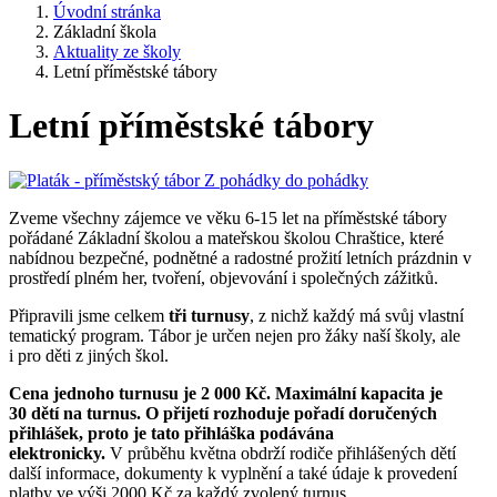
Úvodní stránka
Základní škola
Aktuality ze školy
Letní příměstské tábory
Letní příměstské tábory
Zveme všechny zájemce ve věku 6-15 let na příměstské tábory
pořádané Základní školou a mateřskou školou Chraštice, které
nabídnou bezpečné, podnětné a radostné prožití letních prázdnin v
prostředí plném her, tvoření, objevování i společných zážitků.
Připravili jsme celkem
tři turnusy
, z nichž každý má svůj vlastní
tematický program. Tábor je určen nejen pro žáky naší školy, ale
i pro děti z jiných škol.
Cena jednoho turnusu je 2 000 Kč. Maximální kapacita je
30 dětí na turnus. O přijetí rozhoduje pořadí doručených
přihlášek, proto je tato přihláška podávána
elektronicky.
V průběhu května obdrží rodiče přihlášených dětí
další informace, dokumenty k vyplnění a také údaje k provedení
platby ve výši 2000 Kč za každý zvolený turnus.