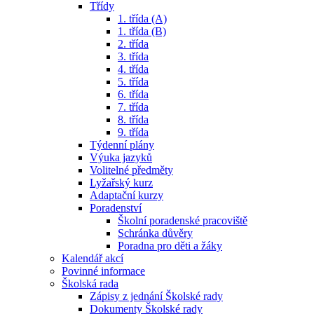
Třídy
1. třída (A)
1. třída (B)
2. třída
3. třída
4. třída
5. třída
6. třída
7. třída
8. třída
9. třída
Týdenní plány
Výuka jazyků
Volitelné předměty
Lyžařský kurz
Adaptační kurzy
Poradenství
Školní poradenské pracoviště
Schránka důvěry
Poradna pro děti a žáky
Kalendář akcí
Povinné informace
Školská rada
Zápisy z jednání Školské rady
Dokumenty Školské rady