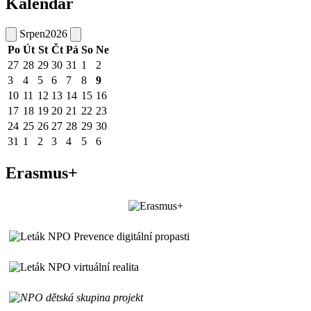
Kalendář
Srpen
2026
Po
Út
St
Čt
Pá
So
Ne
27
28
29
30
31
1
2
3
4
5
6
7
8
9
10
11
12
13
14
15
16
17
18
19
20
21
22
23
24
25
26
27
28
29
30
31
1
2
3
4
5
6
Erasmus+