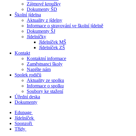
Zájmové kroužky
Dokumenty ŠD
Školní jídelna
Aktuality z jídelny
Informace o stravování ve školní jídelně
Dokumenty ŠJ
Jídelníčky
Jídelníček MŠ
Jídelníček ZŠ
Kontakt
Kontaktní informace
Zaměstnanci školy
Napište nám
Spolek rodičů
Aktuality ze spolku
Informace o spolku
Soubory ke stažení
Úřední deska
Dokumenty
Edupage
Jídelníček
Sponzoři
Třídy