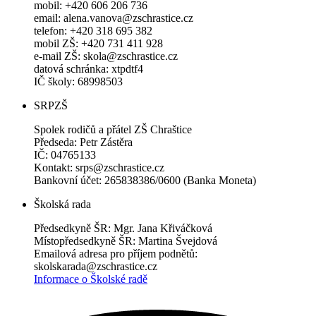
mobil: +420 606 206 736
email: alena.vanova@zschrastice.cz
telefon: +420 318 695 382
mobil ZŠ: +420 731 411 928
e-mail ZŠ: skola@zschrastice.cz
datová schránka: xtpdtf4
IČ školy: 68998503
SRPZŠ
Spolek rodičů a přátel ZŠ Chraštice
Předseda: Petr Zástěra
IČ: 04765133
Kontakt: srps@zschrastice.cz
Bankovní účet: 265838386/0600 (Banka Moneta)
Školská rada
Předsedkyně ŠR: Mgr. Jana Křiváčková
Místopředsedkyně ŠR: Martina Švejdová
Emailová adresa pro příjem podnětů:
skolskarada@zschrastice.cz
Informace o Školské radě