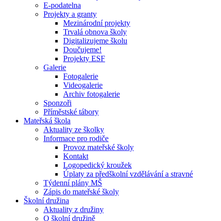
E-podatelna
Projekty a granty
Mezinárodní projekty
Trvalá obnova školy
Digitalizujeme školu
Doučujeme!
Projekty ESF
Galerie
Fotogalerie
Videogalerie
Archiv fotogalerie
Sponzoři
Příměstské tábory
Mateřská škola
Aktuality ze školky
Informace pro rodiče
Provoz mateřské školy
Kontakt
Logopedický kroužek
Úplaty za předškolní vzdělávání a stravné
Týdenní plány MŠ
Zápis do mateřské školy
Školní družina
Aktuality z družiny
O školní družině