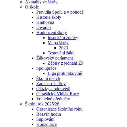
Aktuality ze školy
O škole
Pravidla Spolu a v pohodě
Historie školy
Knihovna
Divadlo
Hodnocení školy
Inspekční zprávy
Mapa školy
2023
Testování žáků
Žákovský parlament
Zápisy z jednání ŽP
Spolupráce
Liga proti rakovině
Školní merch
Zápis do 1. třídy
Otázky a odpovědi
Chraštický Vidlák Race
Volitelné předměty
Školní rok 2025⁄26
Organizace školního roku
Rozvrh hodin
Suplování
Konzultace