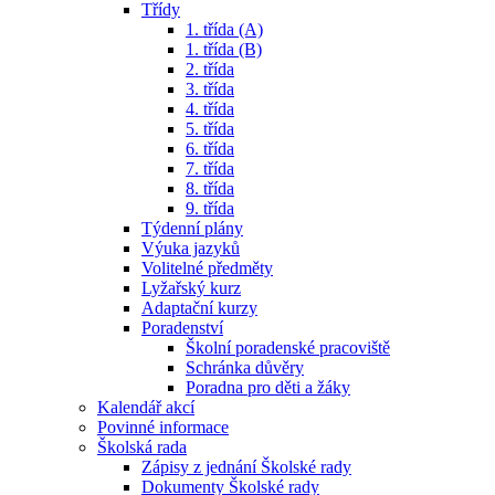
Třídy
1. třída (A)
1. třída (B)
2. třída
3. třída
4. třída
5. třída
6. třída
7. třída
8. třída
9. třída
Týdenní plány
Výuka jazyků
Volitelné předměty
Lyžařský kurz
Adaptační kurzy
Poradenství
Školní poradenské pracoviště
Schránka důvěry
Poradna pro děti a žáky
Kalendář akcí
Povinné informace
Školská rada
Zápisy z jednání Školské rady
Dokumenty Školské rady