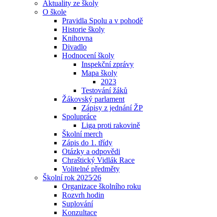
Aktuality ze školy
O škole
Pravidla Spolu a v pohodě
Historie školy
Knihovna
Divadlo
Hodnocení školy
Inspekční zprávy
Mapa školy
2023
Testování žáků
Žákovský parlament
Zápisy z jednání ŽP
Spolupráce
Liga proti rakovině
Školní merch
Zápis do 1. třídy
Otázky a odpovědi
Chraštický Vidlák Race
Volitelné předměty
Školní rok 2025⁄26
Organizace školního roku
Rozvrh hodin
Suplování
Konzultace