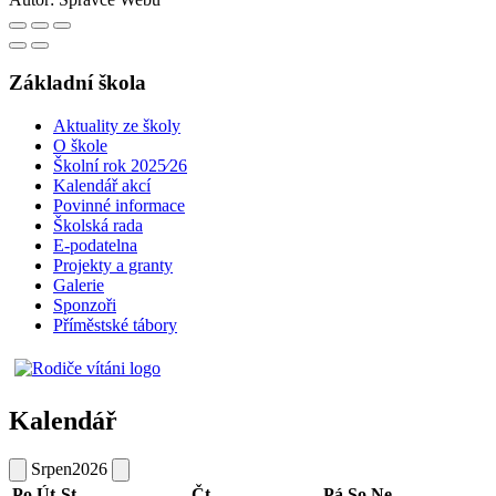
Základní škola
Aktuality ze školy
O škole
Školní rok 2025⁄26
Kalendář akcí
Povinné informace
Školská rada
E-podatelna
Projekty a granty
Galerie
Sponzoři
Příměstské tábory
Kalendář
Srpen
2026
Po
Út
St
Čt
Pá
So
Ne