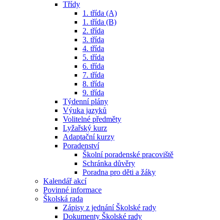
Třídy
1. třída (A)
1. třída (B)
2. třída
3. třída
4. třída
5. třída
6. třída
7. třída
8. třída
9. třída
Týdenní plány
Výuka jazyků
Volitelné předměty
Lyžařský kurz
Adaptační kurzy
Poradenství
Školní poradenské pracoviště
Schránka důvěry
Poradna pro děti a žáky
Kalendář akcí
Povinné informace
Školská rada
Zápisy z jednání Školské rady
Dokumenty Školské rady