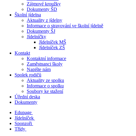
Zájmové kroužky
Dokumenty ŠD
Školní jídelna
Aktuality z jídelny
Informace o stravování ve školní jídelně
Dokumenty ŠJ
Jídelníčky
Jídelníček MŠ
Jídelníček ZŠ
Kontakt
Kontaktní informace
Zaměstnanci školy
Napište nám
Spolek rodičů
Aktuality ze spolku
Informace o spolku
Soubory ke stažení
Úřední deska
Dokumenty
Edupage
Jídelníček
Sponzoři
Třídy