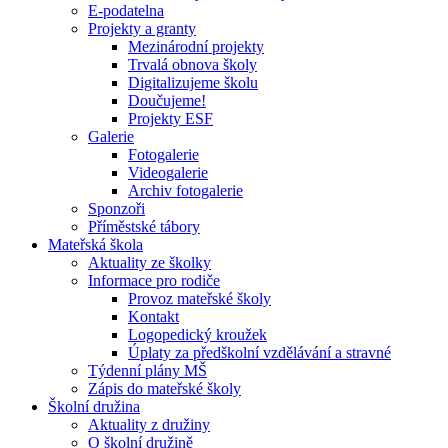
E-podatelna
Projekty a granty
Mezinárodní projekty
Trvalá obnova školy
Digitalizujeme školu
Doučujeme!
Projekty ESF
Galerie
Fotogalerie
Videogalerie
Archiv fotogalerie
Sponzoři
Příměstské tábory
Mateřská škola
Aktuality ze školky
Informace pro rodiče
Provoz mateřské školy
Kontakt
Logopedický kroužek
Úplaty za předškolní vzdělávání a stravné
Týdenní plány MŠ
Zápis do mateřské školy
Školní družina
Aktuality z družiny
O školní družině