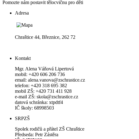
Pomozte nám postavit tělocvičnu pro děti
Adresa
Chraštice 44, Březnice, 262 72
Kontakt
Mgr. Alena Váňová Lipertová
mobil: +420 606 206 736
email: alena.vanova@zschrastice.cz
telefon: +420 318 695 382
mobil ZŠ: +420 731 411 928
e-mail ZŠ: skola@zschrastice.cz
datová schránka: xtpdtf4
IČ školy: 68998503
SRPZŠ
Spolek rodičů a přátel ZŠ Chraštice
Předseda: Petr Zástěra