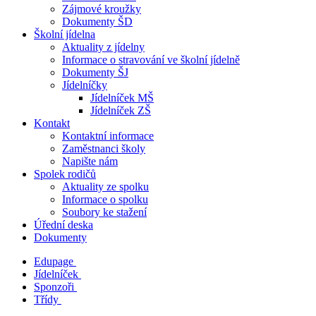
Zájmové kroužky
Dokumenty ŠD
Školní jídelna
Aktuality z jídelny
Informace o stravování ve školní jídelně
Dokumenty ŠJ
Jídelníčky
Jídelníček MŠ
Jídelníček ZŠ
Kontakt
Kontaktní informace
Zaměstnanci školy
Napište nám
Spolek rodičů
Aktuality ze spolku
Informace o spolku
Soubory ke stažení
Úřední deska
Dokumenty
Edupage
Jídelníček
Sponzoři
Třídy