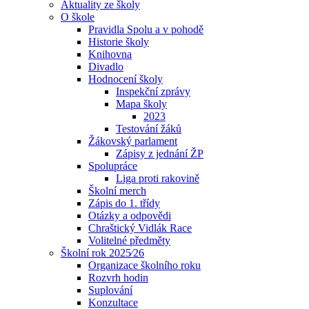
Aktuality ze školy
O škole
Pravidla Spolu a v pohodě
Historie školy
Knihovna
Divadlo
Hodnocení školy
Inspekční zprávy
Mapa školy
2023
Testování žáků
Žákovský parlament
Zápisy z jednání ŽP
Spolupráce
Liga proti rakovině
Školní merch
Zápis do 1. třídy
Otázky a odpovědi
Chraštický Vidlák Race
Volitelné předměty
Školní rok 2025⁄26
Organizace školního roku
Rozvrh hodin
Suplování
Konzultace