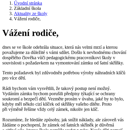
Úvodní stránka
Základní škola
Aktuality ze školy
Vážení rodiče,
Vážení rodiče,
dnes se ve škole odehrála situace, která nás velmi mrzí a kterou
považujeme za důležité s vámi sdílet. Došlo k nevhodnému chování
dospělého člověka vůči pedagogickému pracovníkovi školy v
souvislosti s požadavkem na vymontování zámku od šatní skříňky.
Tento požadavek byl zdůvodněn potřebou výroby náhradních klíčů
pro více dětí.
Rádi bychom vám vysvětlili, že takový postup není možný.
Vydáním zámku bychom porušili předpisy týkající se ochrany
soukromí a bezpečí dětí. Vezměte prosím v úvahu, jaké by to bylo,
kdyby měl někdo cizí klíček od skříňky vašeho dítěte. Proto
při výměně řešíme vždy celý zámek, nikoliv jen klíč.
Rozumíme, že hledáte způsoby, jak snížit náklady, ale zároveň vás
žádáme o pochopení, že zámek od šatních skříněk je důvěrná