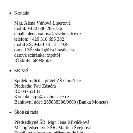
Kontakt
Mgr. Alena Váňová Lipertová
mobil: +420 606 206 736
email: alena.vanova@zschrastice.cz
telefon: +420 318 695 382
mobil ZŠ: +420 731 411 928
e-mail ZŠ: skola@zschrastice.cz
datová schránka: xtpdtf4
IČ školy: 68998503
SRPZŠ
Spolek rodičů a přátel ZŠ Chraštice
Předseda: Petr Zástěra
IČ: 04765133
Kontakt: srps@zschrastice.cz
Bankovní účet: 265838386/0600 (Banka Moneta)
Školská rada
Předsedkyně ŠR: Mgr. Jana Křiváčková
Místopředsedkyně ŠR: Martina Švejdová
Emailová adresa pro příjem podnětů: