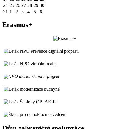
24
25
26
27
28
29
30
31
1
2
3
4
5
6
Erasmus+
Dům zahraniční spolupráce