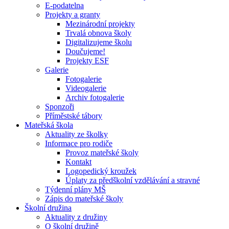
E-podatelna
Projekty a granty
Mezinárodní projekty
Trvalá obnova školy
Digitalizujeme školu
Doučujeme!
Projekty ESF
Galerie
Fotogalerie
Videogalerie
Archiv fotogalerie
Sponzoři
Příměstské tábory
Mateřská škola
Aktuality ze školky
Informace pro rodiče
Provoz mateřské školy
Kontakt
Logopedický kroužek
Úplaty za předškolní vzdělávání a stravné
Týdenní plány MŠ
Zápis do mateřské školy
Školní družina
Aktuality z družiny
O školní družině