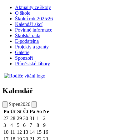
Aktuality ze školy
O škole
Školní rok 2025⁄26
Kalendář akcí
Povinné informace
Školská rada
E-podatelna
Projekty a granty
Galerie
Sponzoři
Příměstské tábory
Kalendář
Srpen
2026
Po
Út
St
Čt
Pá
So
Ne
27
28
29
30
31
1
2
3
4
5
6
7
8
9
10
11
12
13
14
15
16
17
18
19
20
21
22
23