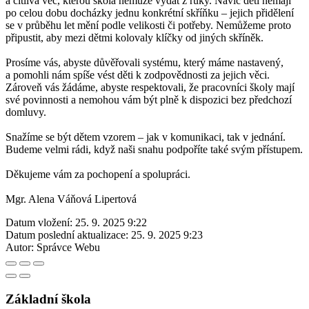
a citlivá věc, kterou škola nemůže vydat z ruky. Navíc děti nemají
po celou dobu docházky jednu konkrétní skříňku – jejich přidělení
se v průběhu let mění podle velikosti či potřeby. Nemůžeme proto
připustit, aby mezi dětmi kolovaly klíčky od jiných skříněk.
Prosíme vás, abyste důvěřovali systému, který máme nastavený,
a pomohli nám spíše vést děti k zodpovědnosti za jejich věci.
Zároveň vás žádáme, abyste respektovali, že pracovníci školy mají
své povinnosti a nemohou vám být plně k dispozici bez předchozí
domluvy.
Snažíme se být dětem vzorem – jak v komunikaci, tak v jednání.
Budeme velmi rádi, když naši snahu podpoříte také svým přístupem.
Děkujeme vám za pochopení a spolupráci.
Mgr. Alena Váňová Lipertová
Datum vložení:
25. 9. 2025 9:22
Datum poslední aktualizace:
25. 9. 2025 9:23
Autor:
Správce Webu
Základní škola