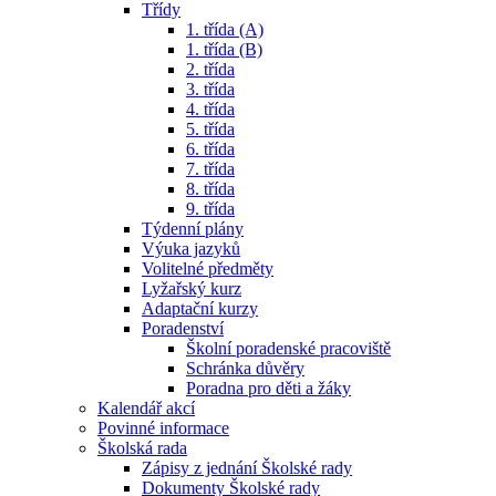
Třídy
1. třída (A)
1. třída (B)
2. třída
3. třída
4. třída
5. třída
6. třída
7. třída
8. třída
9. třída
Týdenní plány
Výuka jazyků
Volitelné předměty
Lyžařský kurz
Adaptační kurzy
Poradenství
Školní poradenské pracoviště
Schránka důvěry
Poradna pro děti a žáky
Kalendář akcí
Povinné informace
Školská rada
Zápisy z jednání Školské rady
Dokumenty Školské rady