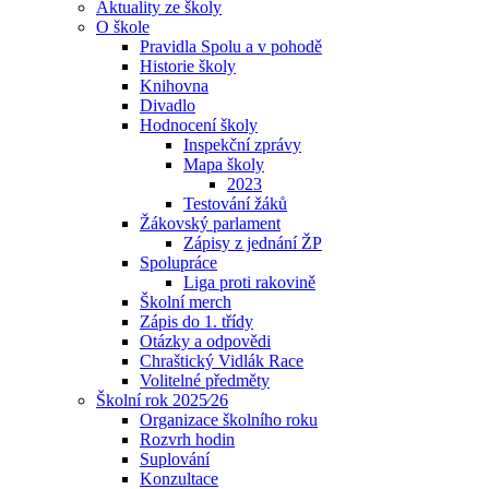
Aktuality ze školy
O škole
Pravidla Spolu a v pohodě
Historie školy
Knihovna
Divadlo
Hodnocení školy
Inspekční zprávy
Mapa školy
2023
Testování žáků
Žákovský parlament
Zápisy z jednání ŽP
Spolupráce
Liga proti rakovině
Školní merch
Zápis do 1. třídy
Otázky a odpovědi
Chraštický Vidlák Race
Volitelné předměty
Školní rok 2025⁄26
Organizace školního roku
Rozvrh hodin
Suplování
Konzultace