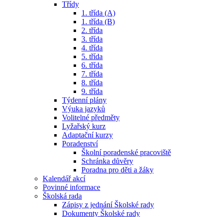
Třídy
1. třída (A)
1. třída (B)
2. třída
3. třída
4. třída
5. třída
6. třída
7. třída
8. třída
9. třída
Týdenní plány
Výuka jazyků
Volitelné předměty
Lyžařský kurz
Adaptační kurzy
Poradenství
Školní poradenské pracoviště
Schránka důvěry
Poradna pro děti a žáky
Kalendář akcí
Povinné informace
Školská rada
Zápisy z jednání Školské rady
Dokumenty Školské rady