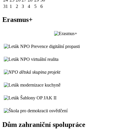
31
1
2
3
4
5
6
Erasmus+
Dům zahraniční spolupráce