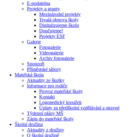
E-podatelna
Projekty a granty
Mezinárodní projekty
Trvalá obnova školy
Digitalizujeme školu
Doučujeme!
Projekty ESF
Galerie
Fotogalerie
Videogalerie
Archiv fotogalerie
Sponzoři
Příměstské tábory
Mateřská škola
Aktuality ze školky
Informace pro rodiče
Provoz mateřské školy
Kontakt
Logopedický kroužek
Úplaty za předškolní vzdělávání a stravné
Týdenní plány MŠ
Zápis do mateřské školy
Školní družina
Aktuality z družiny
O školní družině