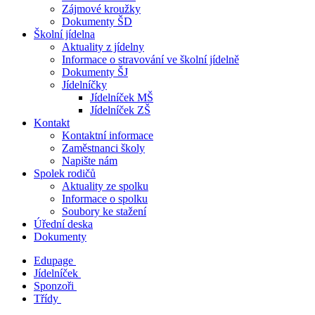
Zájmové kroužky
Dokumenty ŠD
Školní jídelna
Aktuality z jídelny
Informace o stravování ve školní jídelně
Dokumenty ŠJ
Jídelníčky
Jídelníček MŠ
Jídelníček ZŠ
Kontakt
Kontaktní informace
Zaměstnanci školy
Napište nám
Spolek rodičů
Aktuality ze spolku
Informace o spolku
Soubory ke stažení
Úřední deska
Dokumenty
Edupage
Jídelníček
Sponzoři
Třídy