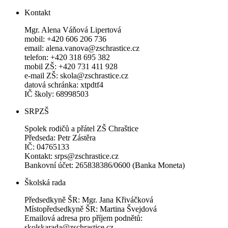
Kontakt
Mgr. Alena Váňová Lipertová
mobil: +420 606 206 736
email: alena.vanova@zschrastice.cz
telefon: +420 318 695 382
mobil ZŠ: +420 731 411 928
e-mail ZŠ: skola@zschrastice.cz
datová schránka: xtpdtf4
IČ školy: 68998503
SRPZŠ
Spolek rodičů a přátel ZŠ Chraštice
Předseda: Petr Zástěra
IČ: 04765133
Kontakt: srps@zschrastice.cz
Bankovní účet: 265838386/0600 (Banka Moneta)
Školská rada
Předsedkyně ŠR: Mgr. Jana Křiváčková
Místopředsedkyně ŠR: Martina Švejdová
Emailová adresa pro příjem podnětů:
skolskarada@zschrastice.cz