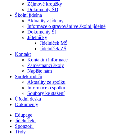
Zájmové kroužky
Dokumenty ŠD
Školní jídelna
Aktuality z jídelny
Informace o stravování ve školní jídelně
Dokumenty ŠJ
Jídelníčky
Jídelníček MŠ
Jídelníček ZŠ
Kontakt
Kontaktní informace
Zaměstnanci školy
Napište nám
Spolek rodičů
Aktuality ze spolku
Informace o spolku
Soubory ke stažení
Úřední deska
Dokumenty
Edupage
Jídelníček
Sponzoři
Třídy