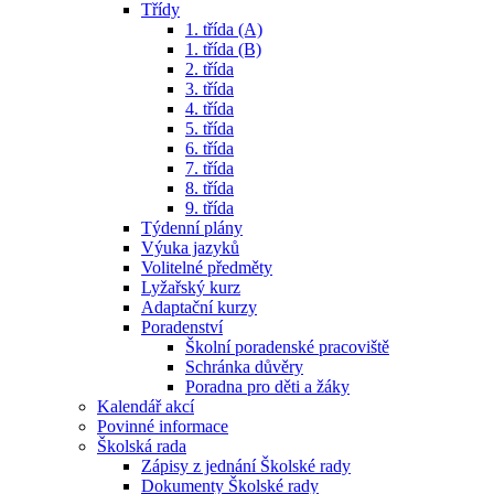
Třídy
1. třída (A)
1. třída (B)
2. třída
3. třída
4. třída
5. třída
6. třída
7. třída
8. třída
9. třída
Týdenní plány
Výuka jazyků
Volitelné předměty
Lyžařský kurz
Adaptační kurzy
Poradenství
Školní poradenské pracoviště
Schránka důvěry
Poradna pro děti a žáky
Kalendář akcí
Povinné informace
Školská rada
Zápisy z jednání Školské rady
Dokumenty Školské rady