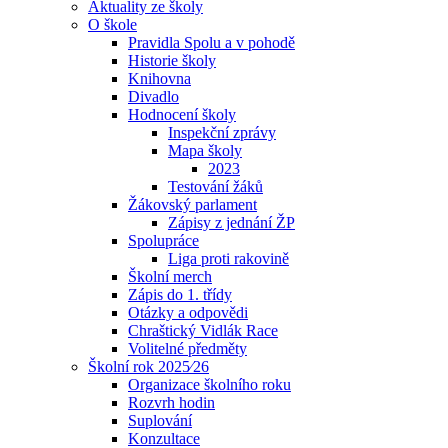
Aktuality ze školy
O škole
Pravidla Spolu a v pohodě
Historie školy
Knihovna
Divadlo
Hodnocení školy
Inspekční zprávy
Mapa školy
2023
Testování žáků
Žákovský parlament
Zápisy z jednání ŽP
Spolupráce
Liga proti rakovině
Školní merch
Zápis do 1. třídy
Otázky a odpovědi
Chraštický Vidlák Race
Volitelné předměty
Školní rok 2025⁄26
Organizace školního roku
Rozvrh hodin
Suplování
Konzultace