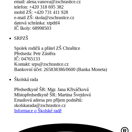
email: alena.vanova@zschrastice.cz
telefon: +420 318 695 382
mobil ZŠ: +420 731 411 928
e-mail ZŠ: skola@zschrastice.cz
datová schránka: xtpdtf4
IČ školy: 68998503
SRPZŠ
Spolek rodičů a přátel ZŠ Chraštice
Předseda: Petr Zástěra
IČ: 04765133
Kontakt: srps@zschrastice.cz
Bankovní účet: 265838386/0600 (Banka Moneta)
Školská rada
Předsedkyně ŠR: Mgr. Jana Křiváčková
Místopředsedkyně ŠR: Martina Švejdová
Emailová adresa pro příjem podnětů:
skolskarada@zschrastice.cz
Informace o Školské radě