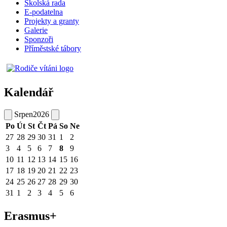
Školská rada
E-podatelna
Projekty a granty
Galerie
Sponzoři
Příměstské tábory
Kalendář
Srpen
2026
Po
Út
St
Čt
Pá
So
Ne
27
28
29
30
31
1
2
3
4
5
6
7
8
9
10
11
12
13
14
15
16
17
18
19
20
21
22
23
24
25
26
27
28
29
30
31
1
2
3
4
5
6
Erasmus+