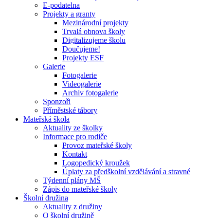
E-podatelna
Projekty a granty
Mezinárodní projekty
Trvalá obnova školy
Digitalizujeme školu
Doučujeme!
Projekty ESF
Galerie
Fotogalerie
Videogalerie
Archiv fotogalerie
Sponzoři
Příměstské tábory
Mateřská škola
Aktuality ze školky
Informace pro rodiče
Provoz mateřské školy
Kontakt
Logopedický kroužek
Úplaty za předškolní vzdělávání a stravné
Týdenní plány MŠ
Zápis do mateřské školy
Školní družina
Aktuality z družiny
O školní družině