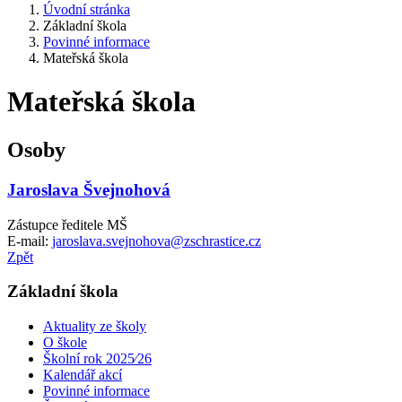
Úvodní stránka
Základní škola
Povinné informace
Mateřská škola
Mateřská škola
Osoby
Jaroslava Švejnohová
Zástupce ředitele MŠ
E-mail:
jaroslava.svejnohova@zschrastice.cz
Zpět
Základní škola
Aktuality ze školy
O škole
Školní rok 2025⁄26
Kalendář akcí
Povinné informace