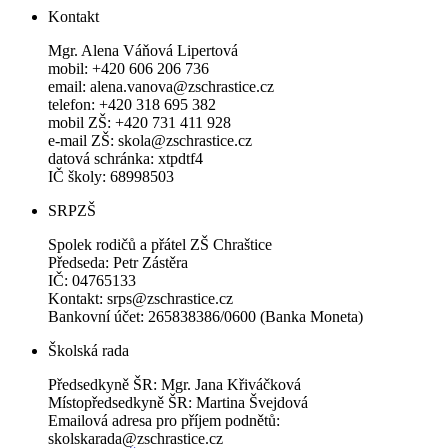
Kontakt
Mgr. Alena Váňová Lipertová
mobil: +420 606 206 736
email: alena.vanova@zschrastice.cz
telefon: +420 318 695 382
mobil ZŠ: +420 731 411 928
e-mail ZŠ: skola@zschrastice.cz
datová schránka: xtpdtf4
IČ školy: 68998503
SRPZŠ
Spolek rodičů a přátel ZŠ Chraštice
Předseda: Petr Zástěra
IČ: 04765133
Kontakt: srps@zschrastice.cz
Bankovní účet: 265838386/0600 (Banka Moneta)
Školská rada
Předsedkyně ŠR: Mgr. Jana Křiváčková
Místopředsedkyně ŠR: Martina Švejdová
Emailová adresa pro příjem podnětů:
skolskarada@zschrastice.cz