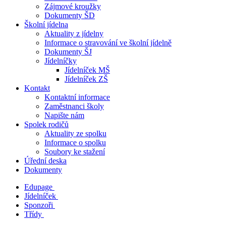
Zájmové kroužky
Dokumenty ŠD
Školní jídelna
Aktuality z jídelny
Informace o stravování ve školní jídelně
Dokumenty ŠJ
Jídelníčky
Jídelníček MŠ
Jídelníček ZŠ
Kontakt
Kontaktní informace
Zaměstnanci školy
Napište nám
Spolek rodičů
Aktuality ze spolku
Informace o spolku
Soubory ke stažení
Úřední deska
Dokumenty
Edupage
Jídelníček
Sponzoři
Třídy