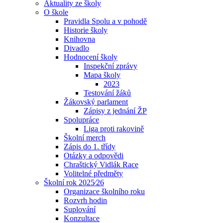
Aktuality ze školy
O škole
Pravidla Spolu a v pohodě
Historie školy
Knihovna
Divadlo
Hodnocení školy
Inspekční zprávy
Mapa školy
2023
Testování žáků
Žákovský parlament
Zápisy z jednání ŽP
Spolupráce
Liga proti rakovině
Školní merch
Zápis do 1. třídy
Otázky a odpovědi
Chraštický Vidlák Race
Volitelné předměty
Školní rok 2025⁄26
Organizace školního roku
Rozvrh hodin
Suplování
Konzultace