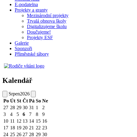
E-podatelna
Projekty a granty
Mezinárodní projekty
Trvalá obnova školy
Digitalizujeme školu
Doučujeme!
Projekty ESF
Galerie
Sponzoři
Příměstské tábory
Kalendář
Srpen
2026
Po
Út
St
Čt
Pá
So
Ne
27
28
29
30
31
1
2
3
4
5
6
7
8
9
10
11
12
13
14
15
16
17
18
19
20
21
22
23
24
25
26
27
28
29
30