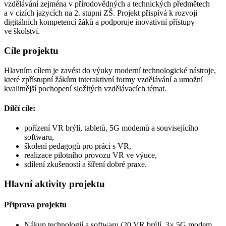
vzdělávání zejména v přírodovědných a technických předmětech
a v cizích jazycích na 2. stupni ZŠ. Projekt přispívá k rozvoji
digitálních kompetencí žáků a podporuje inovativní přístupy
ve školství.
Cíle projektu
Hlavním cílem je zavést do výuky moderní technologické nástroje,
které zpřístupní žákům interaktivní formy vzdělávání a umožní
kvalitnější pochopení složitých vzdělávacích témat.
Dílčí cíle:
pořízení VR brýlí, tabletů, 5G modemů a souvisejícího
softwaru,
školení pedagogů pro práci s VR,
realizace pilotního provozu VR ve výuce,
sdílení zkušeností a šíření dobré praxe.
Hlavní aktivity projektu
Příprava projektu
Nákup technologií a softwaru (20 VR brýlí, 3× 5G modem,