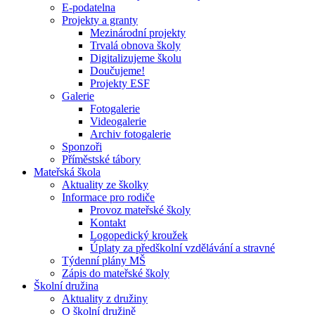
E-podatelna
Projekty a granty
Mezinárodní projekty
Trvalá obnova školy
Digitalizujeme školu
Doučujeme!
Projekty ESF
Galerie
Fotogalerie
Videogalerie
Archiv fotogalerie
Sponzoři
Příměstské tábory
Mateřská škola
Aktuality ze školky
Informace pro rodiče
Provoz mateřské školy
Kontakt
Logopedický kroužek
Úplaty za předškolní vzdělávání a stravné
Týdenní plány MŠ
Zápis do mateřské školy
Školní družina
Aktuality z družiny
O školní družině