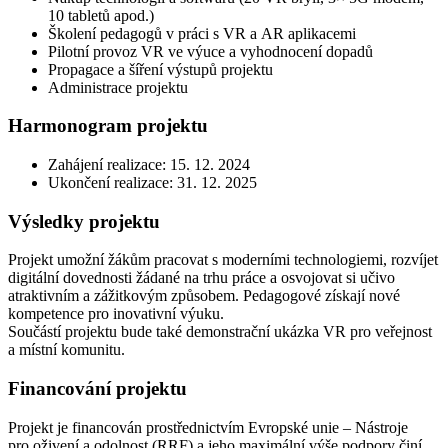
10 tabletů apod.)
Školení pedagogů v práci s VR a AR aplikacemi
Pilotní provoz VR ve výuce a vyhodnocení dopadů
Propagace a šíření výstupů projektu
Administrace projektu
Harmonogram projektu
Zahájení realizace: 15. 12. 2024
Ukončení realizace: 31. 12. 2025
Výsledky projektu
Projekt umožní žákům pracovat s moderními technologiemi, rozvíjet
digitální dovednosti žádané na trhu práce a osvojovat si učivo
atraktivním a zážitkovým způsobem. Pedagogové získají nové
kompetence pro inovativní výuku.
Součástí projektu bude také demonstrační ukázka VR pro veřejnost
a místní komunitu.
Financování projektu
Projekt je financován prostřednictvím Evropské unie – Nástroje
pro oživení a odolnost (RRF) a jeho maximální výše podpory činí