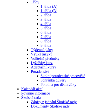
Třídy
1. třída (A)
1. třída (B)
2. třída
3. třída
4. třída
5. třída
6. třída
7. třída
8. třída
9. třída
Týdenní plány
Výuka jazyků
Volitelné předměty
Lyžařský kurz
Adaptační kurzy
Poradenství
Školní poradenské pracoviště
Schránka důvěry
Poradna pro děti a žáky
Kalendář akcí
Povinné informace
Školská rada
Zápisy z jednání Školské rady
Dokumenty Školské rady