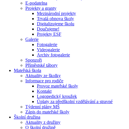
E-podatelna
Projekty a granty
Mezinárodní projekty
Trvalá obnova školy
Digitalizujeme školu
Doučujeme!
Projekty ESF
Galerie
Fotogalerie
Videogalerie
Archiv fotogalerie
Sponzoři
Příměstské tábory
Mateřská škola
Aktuality ze školky
Informace pro rodiče
Provoz mateřské školy
Kontakt
Logopedický kroužek
Úplaty za předškolní vzdělávání a stravné
Týdenní plány MŠ
Zápis do mateřské školy
Školní družina
Aktuality z družiny
O školní družině