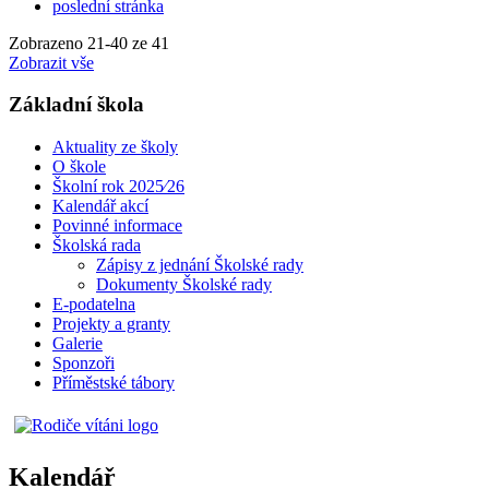
poslední stránka
Zobrazeno
21
-
40
ze 41
Zobrazit vše
Základní škola
Aktuality ze školy
O škole
Školní rok 2025⁄26
Kalendář akcí
Povinné informace
Školská rada
Zápisy z jednání Školské rady
Dokumenty Školské rady
E-podatelna
Projekty a granty
Galerie
Sponzoři
Příměstské tábory
Kalendář