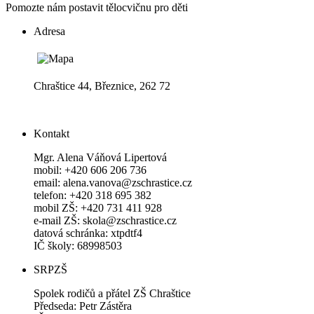
Pomozte nám postavit tělocvičnu pro děti
Adresa
Chraštice 44, Březnice, 262 72
Kontakt
Mgr. Alena Váňová Lipertová
mobil: +420 606 206 736
email: alena.vanova@zschrastice.cz
telefon: +420 318 695 382
mobil ZŠ: +420 731 411 928
e-mail ZŠ: skola@zschrastice.cz
datová schránka: xtpdtf4
IČ školy: 68998503
SRPZŠ
Spolek rodičů a přátel ZŠ Chraštice
Předseda: Petr Zástěra