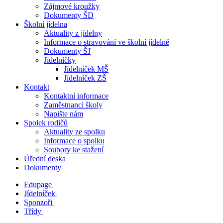
Zájmové kroužky
Dokumenty ŠD
Školní jídelna
Aktuality z jídelny
Informace o stravování ve školní jídelně
Dokumenty ŠJ
Jídelníčky
Jídelníček MŠ
Jídelníček ZŠ
Kontakt
Kontaktní informace
Zaměstnanci školy
Napište nám
Spolek rodičů
Aktuality ze spolku
Informace o spolku
Soubory ke stažení
Úřední deska
Dokumenty
Edupage
Jídelníček
Sponzoři
Třídy