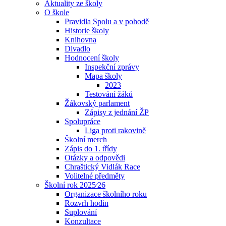
Aktuality ze školy
O škole
Pravidla Spolu a v pohodě
Historie školy
Knihovna
Divadlo
Hodnocení školy
Inspekční zprávy
Mapa školy
2023
Testování žáků
Žákovský parlament
Zápisy z jednání ŽP
Spolupráce
Liga proti rakovině
Školní merch
Zápis do 1. třídy
Otázky a odpovědi
Chraštický Vidlák Race
Volitelné předměty
Školní rok 2025⁄26
Organizace školního roku
Rozvrh hodin
Suplování
Konzultace