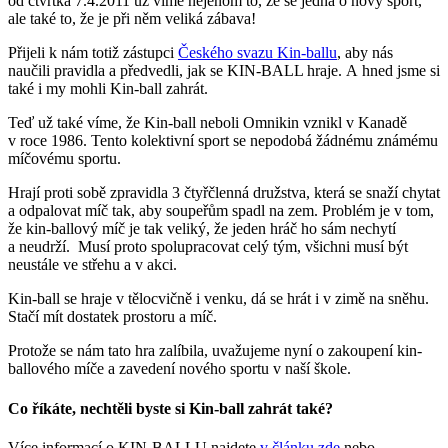
od čtvrtka 7.4.2011 už víme nejenom to, že se jedná o nový sport,
ale také to, že je při něm veliká zábava!
Přijeli k nám totiž zástupci
Českého svazu Kin-ballu
, aby nás
naučili pravidla a předvedli, jak se KIN-BALL hraje. A hned jsme si
také i my mohli Kin-ball zahrát.
Teď už také víme, že Kin-ball neboli Omnikin vznikl v Kanadě
v roce 1986. Tento kolektivní sport se nepodobá žádnému známému
míčovému sportu.
Hrají proti sobě zpravidla 3 čtyřčlenná družstva, která se snaží chytat
a odpalovat míč tak, aby soupeřům spadl na zem. Problém je v tom,
že kin-ballový míč je tak veliký, že jeden hráč ho sám nechytí
a neudrží. Musí proto spolupracovat celý tým, všichni musí být
neustále ve střehu a v akci.
Kin-ball se hraje v tělocvičně i venku, dá se hrát i v zimě na sněhu.
Stačí mít dostatek prostoru a míč.
Protože se nám tato hra zalíbila, uvažujeme nyní o zakoupení kin-
ballového míče a zavedení nového sportu v naší škole.
Co říkáte, nechtěli byste si Kin-ball zahrát také?
Více informací o KIN-BALLU najdete
v článku zde
nebo