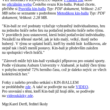
na
oficiálním webu
Českého svazu Kin-ballu. Pokud chcete,
přečtěte si
Pravidla kin-ballu
Typ: PDF dokument, Velikost: 2.67
MB
nebo se seznamte s podrobnou
Metodikou kin-ballu
Typ: PDF
dokument, Velikost: 2.28 MB
.
"Kin-ball ze své podstaty vylučuje vyhraněný individualismus, hru
na jednoho hráče nebo hru na potlačení jednoho hráče nebo týmu.
V pravidlech jsou ustanovení, která brání potlačování individuality.
Nezáleží na tělesné stavbě, jak je kdo malý, velký, tlustý nebo
hubený. V týmu se uplatní hráči, kteří by mohli hrát košíkovou, ale
stejně tak i hráči menší postavy. Kin-ball je především založen
na spolupráci všech hráčů."
"Zároveň může být kin-ball vynikající přípravou pro ostatní sporty.
Podle výzkumu Auburn Univerzity v Alabamě, je každý člen týmu
v pohybu nejméně 72% herního času, což je daleko nejvíc ze všech
kolektivních her."
Fotky z našeho prvního setkání s KIN-BALLEM
se prohlédněte
zde
. A také se podívejte na naše
VIDEO
.
Pro srovnání s těmi, kteří Kin-ball již hrají déle, se podívejte
na
videoukázky zde
.
Mgr.Karel Derfl, ředitel školy