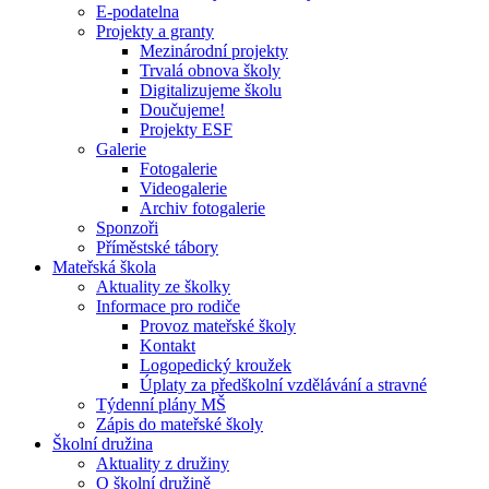
E-podatelna
Projekty a granty
Mezinárodní projekty
Trvalá obnova školy
Digitalizujeme školu
Doučujeme!
Projekty ESF
Galerie
Fotogalerie
Videogalerie
Archiv fotogalerie
Sponzoři
Příměstské tábory
Mateřská škola
Aktuality ze školky
Informace pro rodiče
Provoz mateřské školy
Kontakt
Logopedický kroužek
Úplaty za předškolní vzdělávání a stravné
Týdenní plány MŠ
Zápis do mateřské školy
Školní družina
Aktuality z družiny
O školní družině