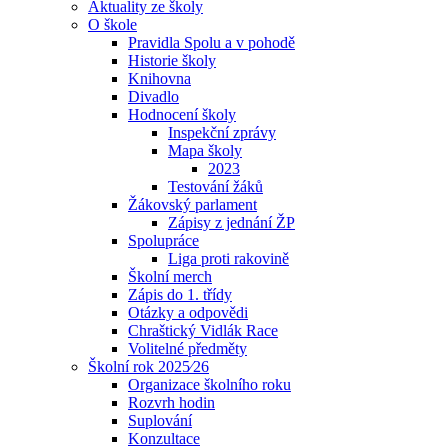
Aktuality ze školy
O škole
Pravidla Spolu a v pohodě
Historie školy
Knihovna
Divadlo
Hodnocení školy
Inspekční zprávy
Mapa školy
2023
Testování žáků
Žákovský parlament
Zápisy z jednání ŽP
Spolupráce
Liga proti rakovině
Školní merch
Zápis do 1. třídy
Otázky a odpovědi
Chraštický Vidlák Race
Volitelné předměty
Školní rok 2025⁄26
Organizace školního roku
Rozvrh hodin
Suplování
Konzultace