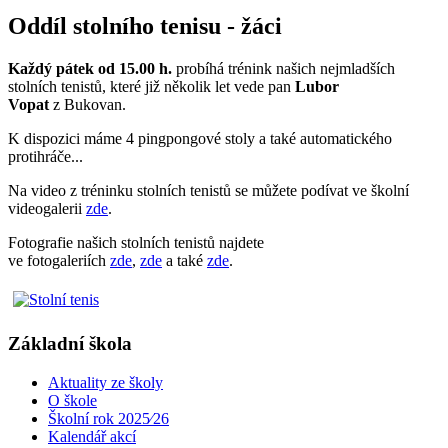
Oddíl stolního tenisu - žáci
Každý pátek od 15.00 h.
probíhá trénink našich nejmladších
stolních tenistů, které již několik let vede pan
Lubor
Vopat
z Bukovan.
K dispozici máme 4 pingpongové stoly a také automatického
protihráče...
Na video z tréninku stolních tenistů se můžete podívat ve školní
videogalerii
zde
.
Fotografie našich stolních tenistů najdete
ve fotogaleriích
zde
,
zde
a také
zde
.
Základní škola
Aktuality ze školy
O škole
Školní rok 2025⁄26
Kalendář akcí