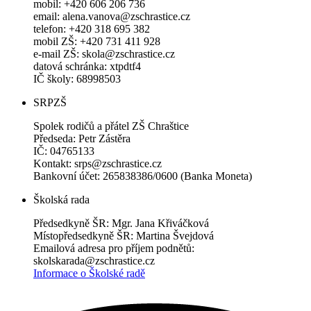
mobil: +420 606 206 736
email: alena.vanova@zschrastice.cz
telefon: +420 318 695 382
mobil ZŠ: +420 731 411 928
e-mail ZŠ: skola@zschrastice.cz
datová schránka: xtpdtf4
IČ školy: 68998503
SRPZŠ
Spolek rodičů a přátel ZŠ Chraštice
Předseda: Petr Zástěra
IČ: 04765133
Kontakt: srps@zschrastice.cz
Bankovní účet: 265838386/0600 (Banka Moneta)
Školská rada
Předsedkyně ŠR: Mgr. Jana Křiváčková
Místopředsedkyně ŠR: Martina Švejdová
Emailová adresa pro příjem podnětů:
skolskarada@zschrastice.cz
Informace o Školské radě