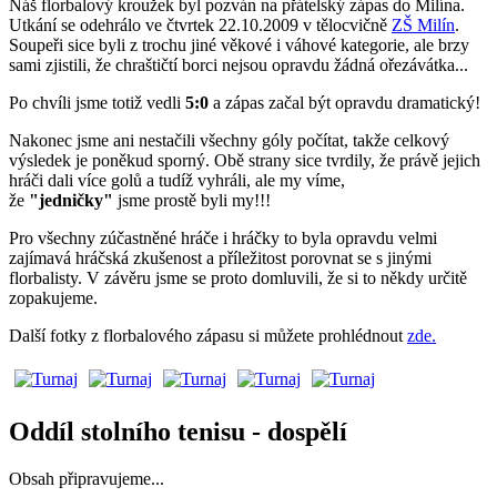
Náš florbalový kroužek byl pozván na přátelský zápas do Milína.
Utkání se odehrálo ve čtvrtek 22.10.2009 v tělocvičně
ZŠ Milín
.
Soupeři sice byli z trochu jiné věkové i váhové kategorie, ale brzy
sami zjistili, že chraštičtí borci nejsou opravdu žádná ořezávátka...
Po chvíli jsme totiž vedli
5:0
a zápas začal být opravdu dramatický!
Nakonec jsme ani nestačili všechny góly počítat, takže celkový
výsledek je poněkud sporný. Obě strany sice tvrdily, že právě jejich
hráči dali více golů a tudíž vyhráli, ale my víme,
že
"jedničky"
jsme prostě byli my!!!
Pro všechny zúčastněné hráče i hráčky to byla opravdu velmi
zajímavá hráčská zkušenost a příležitost porovnat se s jinými
florbalisty. V závěru jsme se proto domluvili, že si to někdy určitě
zopakujeme.
Další fotky z florbalového zápasu si můžete prohlédnout
zde.
Oddíl stolního tenisu - dospělí
Obsah připravujeme...