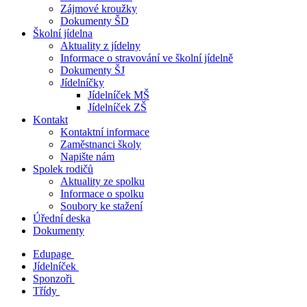
Zájmové kroužky
Dokumenty ŠD
Školní jídelna
Aktuality z jídelny
Informace o stravování ve školní jídelně
Dokumenty ŠJ
Jídelníčky
Jídelníček MŠ
Jídelníček ZŠ
Kontakt
Kontaktní informace
Zaměstnanci školy
Napište nám
Spolek rodičů
Aktuality ze spolku
Informace o spolku
Soubory ke stažení
Úřední deska
Dokumenty
Edupage
Jídelníček
Sponzoři
Třídy