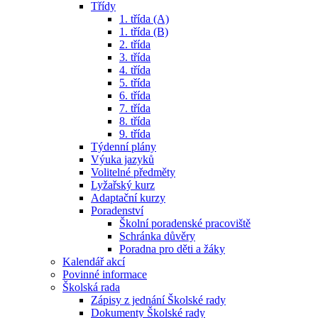
Třídy
1. třída (A)
1. třída (B)
2. třída
3. třída
4. třída
5. třída
6. třída
7. třída
8. třída
9. třída
Týdenní plány
Výuka jazyků
Volitelné předměty
Lyžařský kurz
Adaptační kurzy
Poradenství
Školní poradenské pracoviště
Schránka důvěry
Poradna pro děti a žáky
Kalendář akcí
Povinné informace
Školská rada
Zápisy z jednání Školské rady
Dokumenty Školské rady