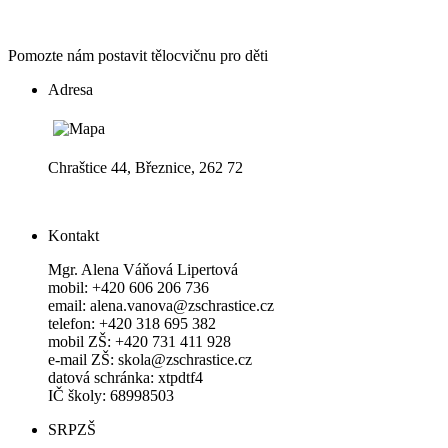
Pomozte nám postavit tělocvičnu pro děti
Adresa
Chraštice 44, Březnice, 262 72
Kontakt
Mgr. Alena Váňová Lipertová
mobil: +420 606 206 736
email: alena.vanova@zschrastice.cz
telefon: +420 318 695 382
mobil ZŠ: +420 731 411 928
e-mail ZŠ: skola@zschrastice.cz
datová schránka: xtpdtf4
IČ školy: 68998503
SRPZŠ