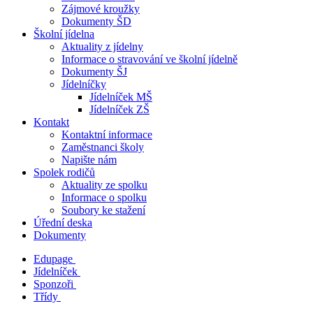
Zájmové kroužky
Dokumenty ŠD
Školní jídelna
Aktuality z jídelny
Informace o stravování ve školní jídelně
Dokumenty ŠJ
Jídelníčky
Jídelníček MŠ
Jídelníček ZŠ
Kontakt
Kontaktní informace
Zaměstnanci školy
Napište nám
Spolek rodičů
Aktuality ze spolku
Informace o spolku
Soubory ke stažení
Úřední deska
Dokumenty
Edupage
Jídelníček
Sponzoři
Třídy