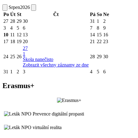
Srpen
2026
Po
Út
St
Čt
Pá
So
Ne
27
28
29
30
31
1
2
3
4
5
6
7
8
9
10
11
12
13
14
15
16
17
18
19
20
21
22
23
27
1
24
25
26
28
29
30
Škola nanečisto
Zobrazit všechny záznamy ze dne
31
1
2
3
4
5
6
Erasmus+