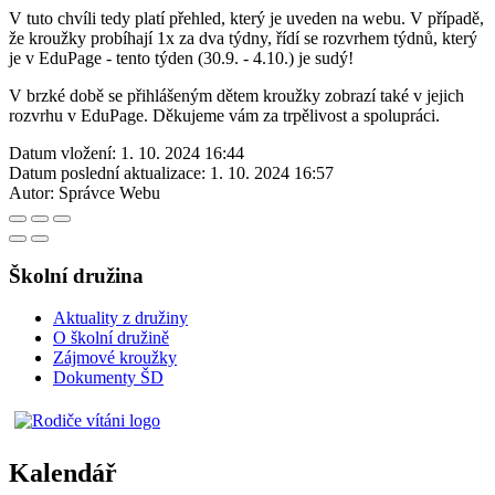
V tuto chvíli tedy platí přehled, který je uveden na webu. V případě,
že kroužky probíhají 1x za dva týdny, řídí se rozvrhem týdnů, který
je v EduPage - tento týden (30.9. - 4.10.) je sudý!
V brzké době se přihlášeným dětem kroužky zobrazí také v jejich
rozvrhu v EduPage. Děkujeme vám za trpělivost a spolupráci.
Datum vložení:
1. 10. 2024 16:44
Datum poslední aktualizace:
1. 10. 2024 16:57
Autor:
Správce Webu
Školní družina
Aktuality z družiny
O školní družině
Zájmové kroužky
Dokumenty ŠD
Kalendář