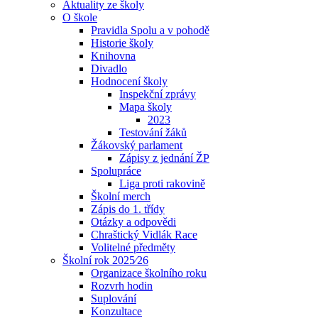
Aktuality ze školy
O škole
Pravidla Spolu a v pohodě
Historie školy
Knihovna
Divadlo
Hodnocení školy
Inspekční zprávy
Mapa školy
2023
Testování žáků
Žákovský parlament
Zápisy z jednání ŽP
Spolupráce
Liga proti rakovině
Školní merch
Zápis do 1. třídy
Otázky a odpovědi
Chraštický Vidlák Race
Volitelné předměty
Školní rok 2025⁄26
Organizace školního roku
Rozvrh hodin
Suplování
Konzultace