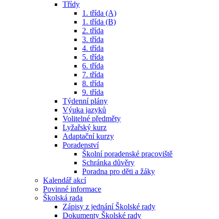
Třídy
1. třída (A)
1. třída (B)
2. třída
3. třída
4. třída
5. třída
6. třída
7. třída
8. třída
9. třída
Týdenní plány
Výuka jazyků
Volitelné předměty
Lyžařský kurz
Adaptační kurzy
Poradenství
Školní poradenské pracoviště
Schránka důvěry
Poradna pro děti a žáky
Kalendář akcí
Povinné informace
Školská rada
Zápisy z jednání Školské rady
Dokumenty Školské rady