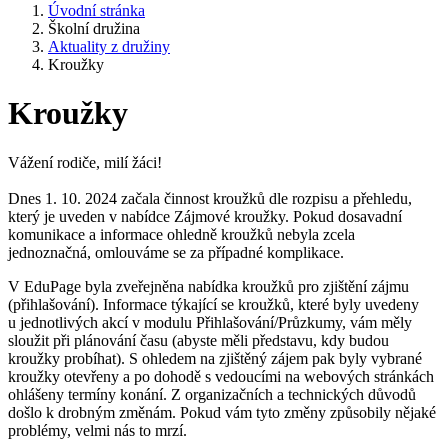
Úvodní stránka
Školní družina
Aktuality z družiny
Kroužky
Kroužky
Vážení rodiče, milí žáci!
Dnes 1. 10. 2024 začala činnost kroužků dle rozpisu a přehledu,
který je uveden v nabídce Zájmové kroužky. Pokud dosavadní
komunikace a informace ohledně kroužků nebyla zcela
jednoznačná, omlouváme se za případné komplikace.
V EduPage byla zveřejněna nabídka kroužků pro zjištění zájmu
(přihlašování). Informace týkající se kroužků, které byly uvedeny
u jednotlivých akcí v modulu Přihlašování/Průzkumy, vám měly
sloužit při plánování času (abyste měli představu, kdy budou
kroužky probíhat). S ohledem na zjištěný zájem pak byly vybrané
kroužky otevřeny a po dohodě s vedoucími na webových stránkách
ohlášeny termíny konání. Z organizačních a technických důvodů
došlo k drobným změnám. Pokud vám tyto změny způsobily nějaké
problémy, velmi nás to mrzí.