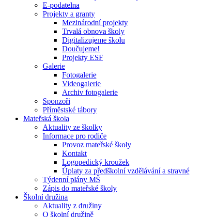
E-podatelna
Projekty a granty
Mezinárodní projekty
Trvalá obnova školy
Digitalizujeme školu
Doučujeme!
Projekty ESF
Galerie
Fotogalerie
Videogalerie
Archiv fotogalerie
Sponzoři
Příměstské tábory
Mateřská škola
Aktuality ze školky
Informace pro rodiče
Provoz mateřské školy
Kontakt
Logopedický kroužek
Úplaty za předškolní vzdělávání a stravné
Týdenní plány MŠ
Zápis do mateřské školy
Školní družina
Aktuality z družiny
O školní družině