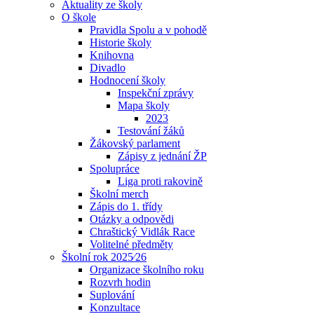
Aktuality ze školy
O škole
Pravidla Spolu a v pohodě
Historie školy
Knihovna
Divadlo
Hodnocení školy
Inspekční zprávy
Mapa školy
2023
Testování žáků
Žákovský parlament
Zápisy z jednání ŽP
Spolupráce
Liga proti rakovině
Školní merch
Zápis do 1. třídy
Otázky a odpovědi
Chraštický Vidlák Race
Volitelné předměty
Školní rok 2025⁄26
Organizace školního roku
Rozvrh hodin
Suplování
Konzultace