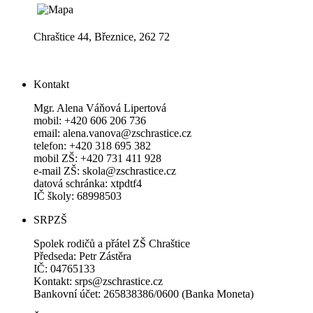
Chraštice 44, Březnice, 262 72
Kontakt
Mgr. Alena Váňová Lipertová
mobil: +420 606 206 736
email: alena.vanova@zschrastice.cz
telefon: +420 318 695 382
mobil ZŠ: +420 731 411 928
e-mail ZŠ: skola@zschrastice.cz
datová schránka: xtpdtf4
IČ školy: 68998503
SRPZŠ
Spolek rodičů a přátel ZŠ Chraštice
Předseda: Petr Zástěra
IČ: 04765133
Kontakt: srps@zschrastice.cz
Bankovní účet: 265838386/0600 (Banka Moneta)