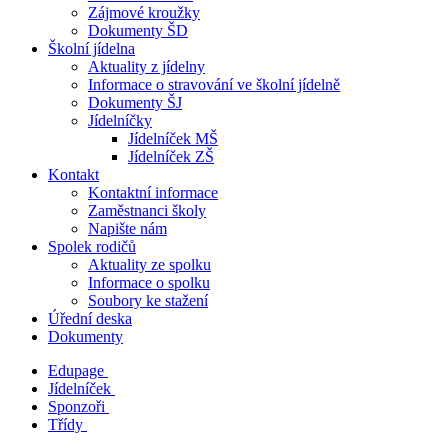
Zájmové kroužky
Dokumenty ŠD
Školní jídelna
Aktuality z jídelny
Informace o stravování ve školní jídelně
Dokumenty ŠJ
Jídelníčky
Jídelníček MŠ
Jídelníček ZŠ
Kontakt
Kontaktní informace
Zaměstnanci školy
Napište nám
Spolek rodičů
Aktuality ze spolku
Informace o spolku
Soubory ke stažení
Úřední deska
Dokumenty
Edupage
Jídelníček
Sponzoři
Třídy