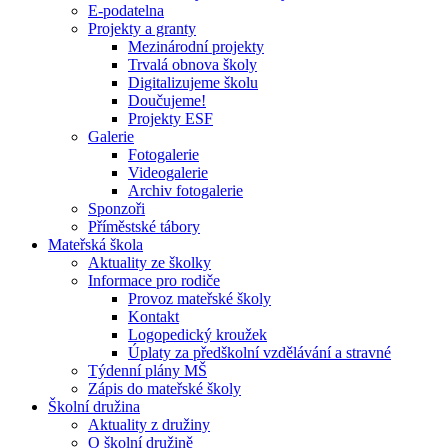
E-podatelna
Projekty a granty
Mezinárodní projekty
Trvalá obnova školy
Digitalizujeme školu
Doučujeme!
Projekty ESF
Galerie
Fotogalerie
Videogalerie
Archiv fotogalerie
Sponzoři
Příměstské tábory
Mateřská škola
Aktuality ze školky
Informace pro rodiče
Provoz mateřské školy
Kontakt
Logopedický kroužek
Úplaty za předškolní vzdělávání a stravné
Týdenní plány MŠ
Zápis do mateřské školy
Školní družina
Aktuality z družiny
O školní družině