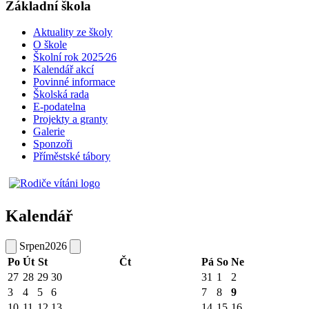
Základní škola
Aktuality ze školy
O škole
Školní rok 2025⁄26
Kalendář akcí
Povinné informace
Školská rada
E-podatelna
Projekty a granty
Galerie
Sponzoři
Příměstské tábory
Kalendář
Srpen
2026
Po
Út
St
Čt
Pá
So
Ne
27
28
29
30
31
1
2
3
4
5
6
7
8
9
10
11
12
13
14
15
16