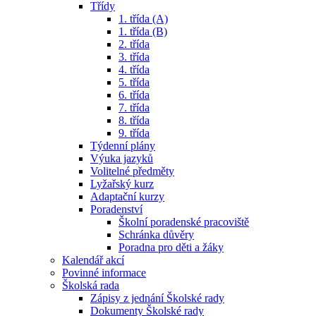
Třídy
1. třída (A)
1. třída (B)
2. třída
3. třída
4. třída
5. třída
6. třída
7. třída
8. třída
9. třída
Týdenní plány
Výuka jazyků
Volitelné předměty
Lyžařský kurz
Adaptační kurzy
Poradenství
Školní poradenské pracoviště
Schránka důvěry
Poradna pro děti a žáky
Kalendář akcí
Povinné informace
Školská rada
Zápisy z jednání Školské rady
Dokumenty Školské rady