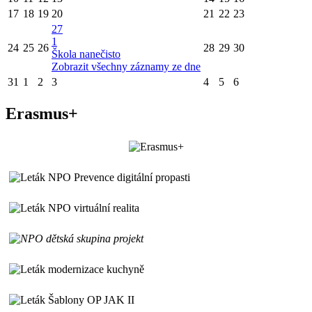
17
18
19
20
21
22
23
27
1
24
25
26
28
29
30
Škola nanečisto
Zobrazit všechny záznamy ze dne
31
1
2
3
4
5
6
Erasmus+